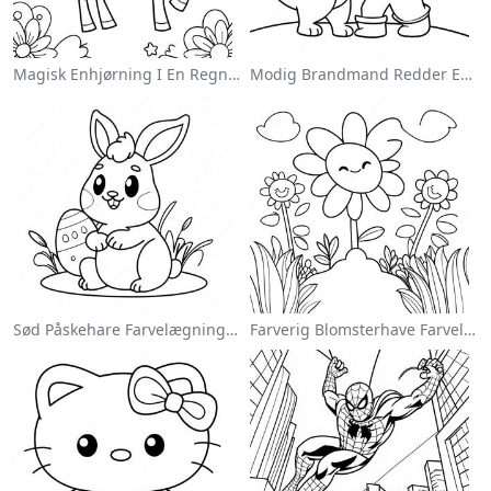
Magisk Enhjørning I En Regnbue Farvelægningsside
Modig Brandmand Redder En Kat Farvelægningsside
Sød Påskehare Farvelægningsside
Farverig Blomsterhave Farvelægningsside