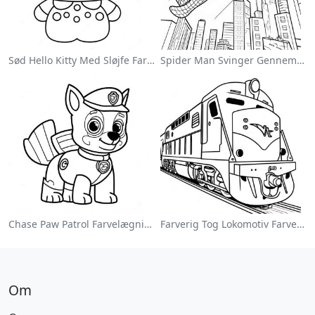
Sød Hello Kitty Med Sløjfe Farvelægningsside
Spider Man Svinger Gennem Byen Farvelægningsside
Chase Paw Patrol Farvelægningsside
Farverig Tog Lokomotiv Farvelægningsside
Om