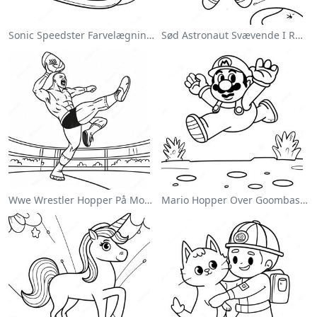
Sonic Speedster Farvelægningsside
Sød Astronaut Svævende I Rummet Farvelægningsside
Wwe Wrestler Hopper På Modstander Farvelægningsside
Mario Hopper Over Goombas Farvelægningsside