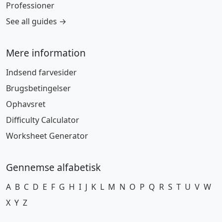
Professioner
See all guides →
Mere information
Indsend farvesider
Brugsbetingelser
Ophavsret
Difficulty Calculator
Worksheet Generator
Gennemse alfabetisk
A
B
C
D
E
F
G
H
I
J
K
L
M
N
O
P
Q
R
S
T
U
V
W
X
Y
Z