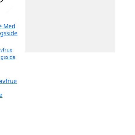
ue Med
ngsside
Havfrue
e