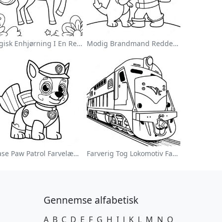
Magisk Enhjørning I En Regnbue Farvelægningsside
Modig Brandmand Redder En Kat Farvelægningsside
Chase Paw Patrol Farvelægningsside
Farverig Tog Lokomotiv Farvelægningsside
Gennemse alfabetisk
A
B
C
D
E
F
G
H
I
J
K
L
M
N
O