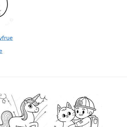
avfrue
e