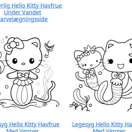
rlig Hello Kitty Havfrue
Under Vandet
Farvelægningsside
yg Hello Kitty Havfrue
Legesyg Hello Kitty H
Med Venner
Med Venner