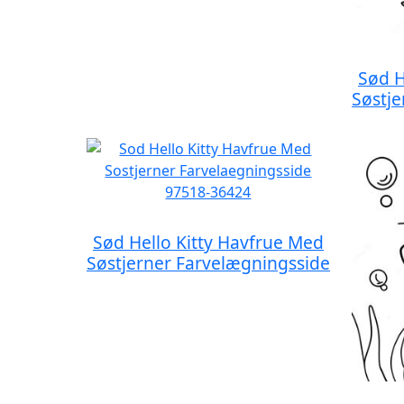
Sød H
Søstje
Sød Hello Kitty Havfrue Med
Søstjerner Farvelægningsside