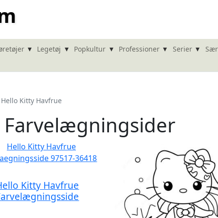
om
▾
▾
▾
▾
▾
øretøjer
Legetøj
Popkultur
Professioner
Serier
Sær
Hello Kitty Havfrue
e Farvelægningsider
Hello Kitty Havfrue
Farvelægningsside