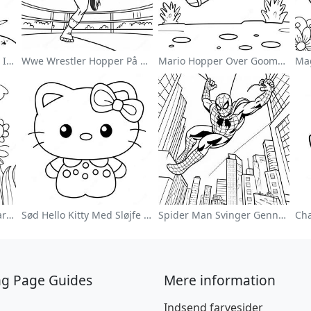
Sød Astronaut Svævende I Rummet Farvelægningsside
Wwe Wrestler Hopper På Modstander Farvelægningsside
Mario Hopper Over Goombas Farvelægningsside
Farverig Blomsterhave Farvelægningsside
Sød Hello Kitty Med Sløjfe Farvelægningsside
Spider Man Svinger Gennem Byen Farvelægningsside
ng Page Guides
Mere information
Indsend farvesider