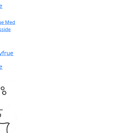
e
avfrue
e