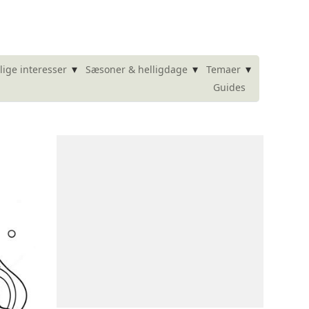
▾
▾
▾
lige interesser
Sæsoner & helligdage
Temaer
Guides