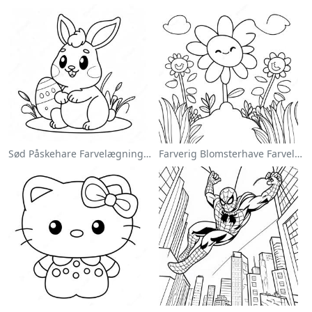
Sød Påskehare Farvelægningsside
Farverig Blomsterhave Farvelægningsside