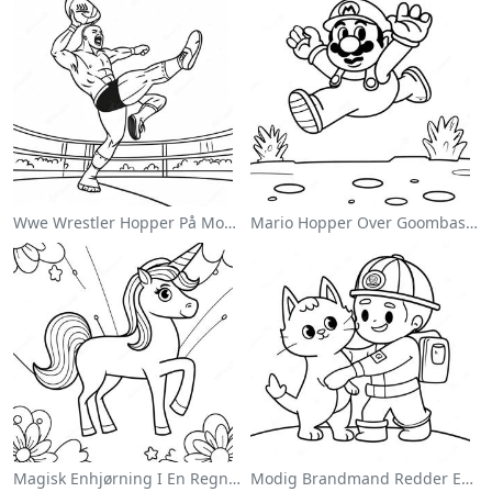
Wwe Wrestler Hopper På Modstander Farvelægningsside
Mario Hopper Over Goombas Farvelægningsside
Magisk Enhjørning I En Regnbue Farvelægningsside
Modig Brandmand Redder En Kat Farvelægningsside