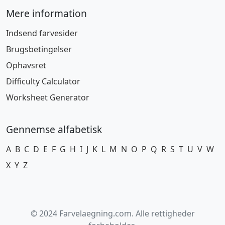
Mere information
Indsend farvesider
Brugsbetingelser
Ophavsret
Difficulty Calculator
Worksheet Generator
Gennemse alfabetisk
A
B
C
D
E
F
G
H
I
J
K
L
M
N
O
P
Q
R
S
T
U
V
W
X
Y
Z
© 2024 Farvelaegning.com. Alle rettigheder