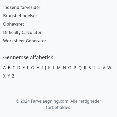
Indsend farvesider
Brugsbetingelser
Ophavsret
Difficulty Calculator
Worksheet Generator
Gennemse alfabetisk
A
B
C
D
E
F
G
H
I
J
K
L
M
N
O
P
Q
R
S
T
U
V
W
X
Y
Z
© 2024 Farvelaegning.com. Alle rettigheder
forbeholdes.