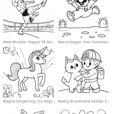
Wwe Wrestler Hopper På Modstander Farvelægningsside
Mario Hopper Over Goombas Farvelægningsside
Magisk Enhjørning I En Regnbue Farvelægningsside
Modig Brandmand Redder En Kat Farvelægningsside