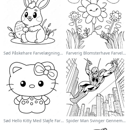
Sød Påskehare Farvelægningsside
Farverig Blomsterhave Farvelægningsside
Sød Hello Kitty Med Sløjfe Farvelægningsside
Spider Man Svinger Gennem Byen Farvelægningsside