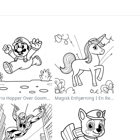
Mario Hopper Over Goombas Farvelægningsside
Magisk Enhjørning I En Regnbue Farvelægningsside