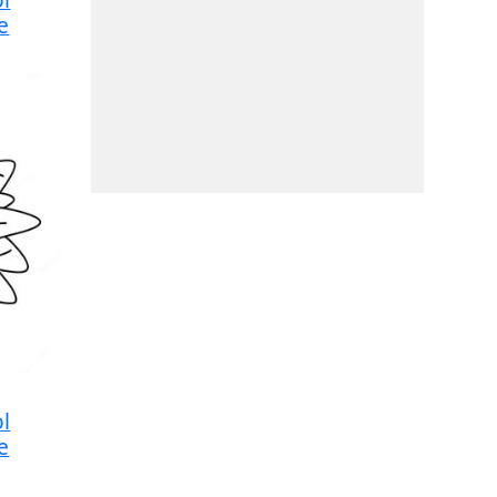
e
l
e