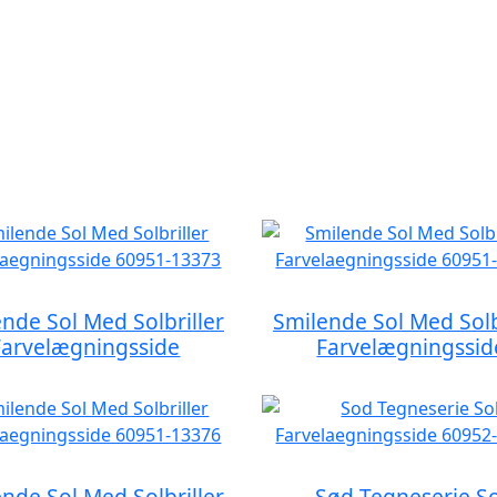
nde Sol Med Solbriller
Smilende Sol Med Solb
Farvelægningsside
Farvelægningssid
nde Sol Med Solbriller
Sød Tegneserie So