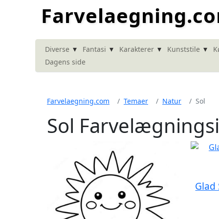
Farvelaegning.c
▾
▾
▾
▾
Diverse
Fantasi
Karakterer
Kunststile
K
Dagens side
Farvelaegning.com
Temaer
Natur
Sol
Sol Farvelægnings
Glad 