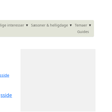
▾
▾
▾
lige interesser
Sæsoner & helligdage
Temaer
Guides
gsside