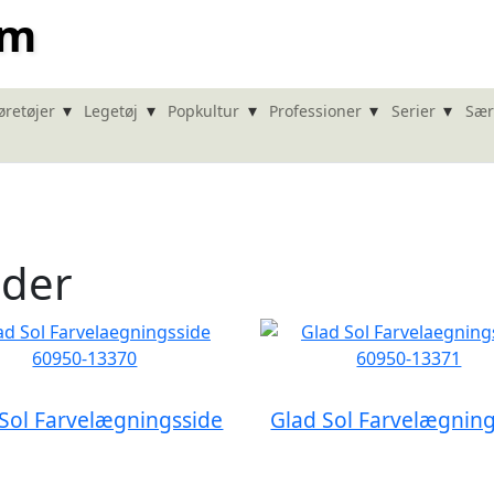
om
▾
▾
▾
▾
▾
øretøjer
Legetøj
Popkultur
Professioner
Serier
Sær
ider
Sol Farvelægningsside
Glad Sol Farvelægnin