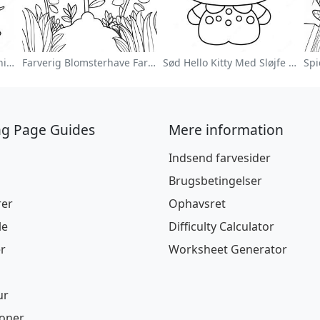
Sød Påskehare Farvelægningsside
Farverig Blomsterhave Farvelægningsside
Sød Hello Kitty Med Sløjfe Farvelægningsside
ng Page Guides
Mere information
Indsend farvesider
Brugsbetingelser
rer
Ophavsret
le
Difficulty Calculator
r
Worksheet Generator
ur
ioner