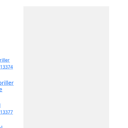
riller
e
l