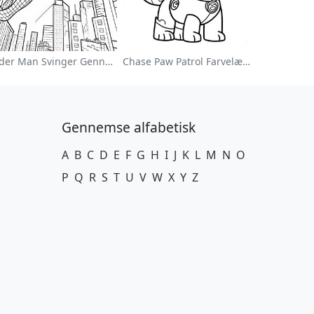
Spider Man Svinger Gennem Byen Farvelægningsside
Chase Paw Patrol Farvelægningsside
Gennemse alfabetisk
A
B
C
D
E
F
G
H
I
J
K
L
M
N
O
P
Q
R
S
T
U
V
W
X
Y
Z