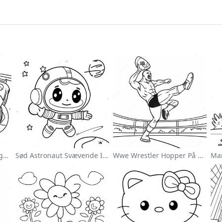
Sonic Speedster Farvelægningsside
Sød Astronaut Svævende I Rummet Farvelægningsside
Wwe Wrestler Hopper På Modstander Farvelægningsside