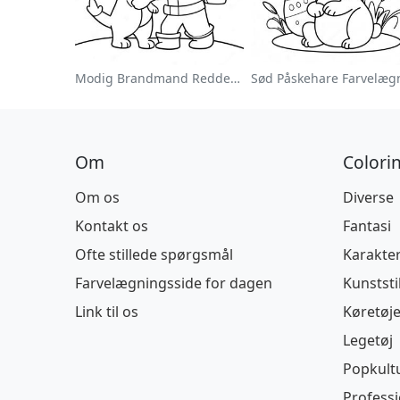
Modig Brandmand Redder En Kat Farvelægningsside
Om
Colori
Om os
Diverse
Kontakt os
Fantasi
Ofte stillede spørgsmål
Karakte
Farvelægningsside for dagen
Kunststi
Link til os
Køretøje
Legetøj
Popkult
Profess