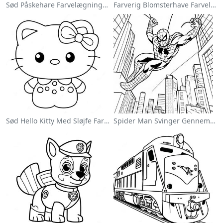
Sød Påskehare Farvelægningsside
Farverig Blomsterhave Farvelægningsside
Sød Hello Kitty Med Sløjfe Farvelægningsside
Spider Man Svinger Gennem Byen Farvelægningsside