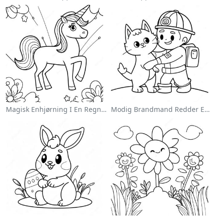
Magisk Enhjørning I En Regnbue Farvelægningsside
Modig Brandmand Redder En Kat Farvelægningsside