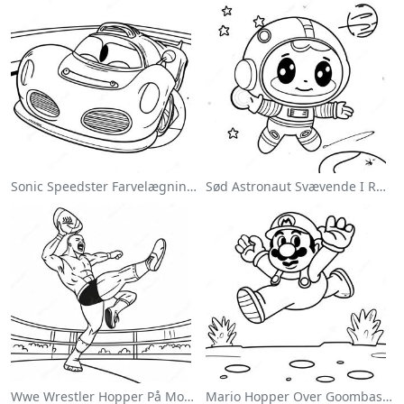
Sonic Speedster Farvelægningsside
Sød Astronaut Svævende I Rummet Farvelægningsside
Wwe Wrestler Hopper På Modstander Farvelægningsside
Mario Hopper Over Goombas Farvelægningsside