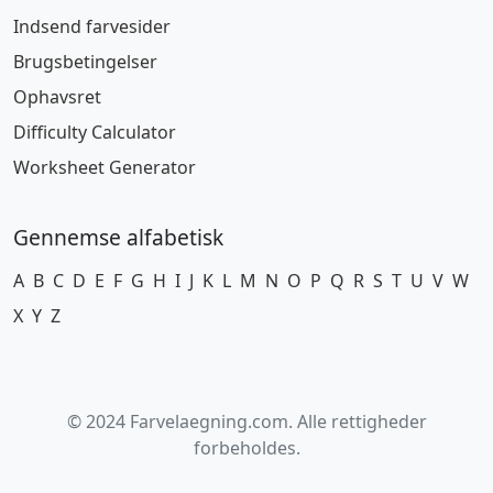
Indsend farvesider
Brugsbetingelser
Ophavsret
Difficulty Calculator
Worksheet Generator
Gennemse alfabetisk
A
B
C
D
E
F
G
H
I
J
K
L
M
N
O
P
Q
R
S
T
U
V
W
X
Y
Z
© 2024 Farvelaegning.com. Alle rettigheder
forbeholdes.