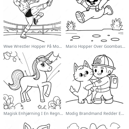
Wwe Wrestler Hopper På Modstander Farvelægningsside
Mario Hopper Over Goombas Farvelægningsside
Magisk Enhjørning I En Regnbue Farvelægningsside
Modig Brandmand Redder En Kat Farvelægningsside