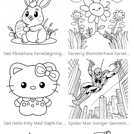
Sød Påskehare Farvelægningsside
Farverig Blomsterhave Farvelægningsside
Sød Hello Kitty Med Sløjfe Farvelægningsside
Spider Man Svinger Gennem Byen Farvelægningsside