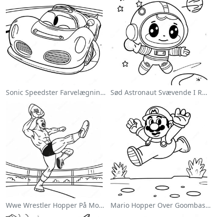
Sonic Speedster Farvelægningsside
Sød Astronaut Svævende I Rummet Farvelægningsside
Wwe Wrestler Hopper På Modstander Farvelægningsside
Mario Hopper Over Goombas Farvelægningsside