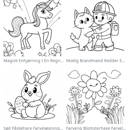
Magisk Enhjørning I En Regnbue Farvelægningsside
Modig Brandmand Redder En Kat Farvelægningsside
Sød Påskehare Farvelægningsside
Farverig Blomsterhave Farvelægningsside