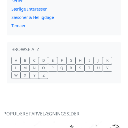
Serier
Særlige Interesser
Sæsoner & Helligdage
Temaer
BROWSE A–Z
A
B
C
D
E
F
G
H
I
J
K
L
M
N
O
P
Q
R
S
T
U
V
W
X
Y
Z
POPULÆRE FARVELÆGNINGSSIDER