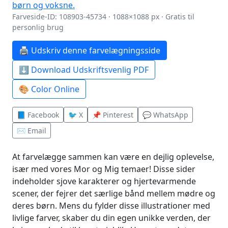
Farveside-ID: 108903-45734 · 1088×1088 px · Gratis til
personlig brug
🖨️ Udskriv denne farvelægningsside
⬇️ Download Udskriftsvenlig PDF
🎨 Color Online
📘 Facebook
🐦 X
📌 Pinterest
💬 WhatsApp
✉️ Email
At farvelægge sammen kan være en dejlig oplevelse,
især med vores Mor og Mig temaer! Disse sider
indeholder sjove karakterer og hjertevarmende
scener, der fejrer det særlige bånd mellem mødre og
deres børn. Mens du fylder disse illustrationer med
livlige farver, skaber du din egen unikke verden, der