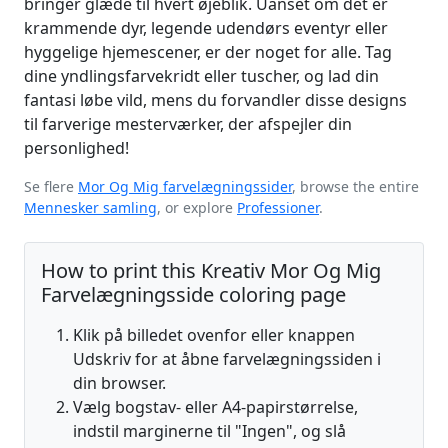
bringer glæde til hvert øjeblik. Uanset om det er
krammende dyr, legende udendørs eventyr eller
hyggelige hjemescener, er der noget for alle. Tag
dine yndlingsfarvekridt eller tuscher, og lad din
fantasi løbe vild, mens du forvandler disse designs
til farverige mesterværker, der afspejler din
personlighed!
Se flere
Mor Og Mig farvelægningssider
, browse the entire
Mennesker samling
, or explore
Professioner
.
How to print this Kreativ Mor Og Mig
Farvelægningsside coloring page
Klik på billedet ovenfor eller knappen
Udskriv for at åbne farvelægningssiden i
din browser.
Vælg bogstav- eller A4-papirstørrelse,
indstil marginerne til "Ingen", og slå