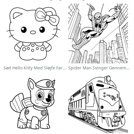
Sød Hello Kitty Med Sløjfe Farvelægningsside
Spider Man Svinger Gennem Byen Farvelægningsside