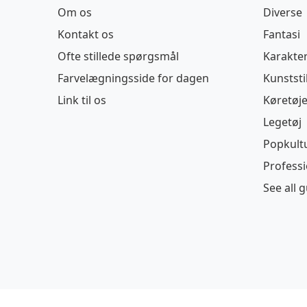
Om os
Diverse
Kontakt os
Fantasi
Ofte stillede spørgsmål
Karakte
Farvelægningsside for dagen
Kunststi
Link til os
Køretøje
Legetøj
Popkult
Profess
See all 