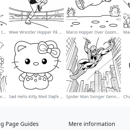
Sød Astronaut Svævende I Rummet Farvelægningsside
Wwe Wrestler Hopper På Modstander Farvelægningsside
Mario Hopper Over Goombas Farvelægningsside
Farverig Blomsterhave Farvelægningsside
Sød Hello Kitty Med Sløjfe Farvelægningsside
Spider Man Svinger Gennem Byen Farvelægningsside
ng Page Guides
Mere information