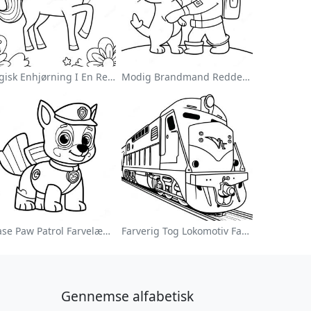
Magisk Enhjørning I En Regnbue Farvelægningsside
Modig Brandmand Redder En Kat Farvelægningsside
Chase Paw Patrol Farvelægningsside
Farverig Tog Lokomotiv Farvelægningsside
Gennemse alfabetisk