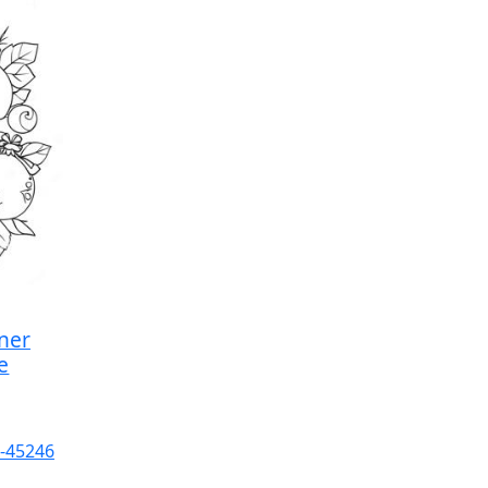
ner
e