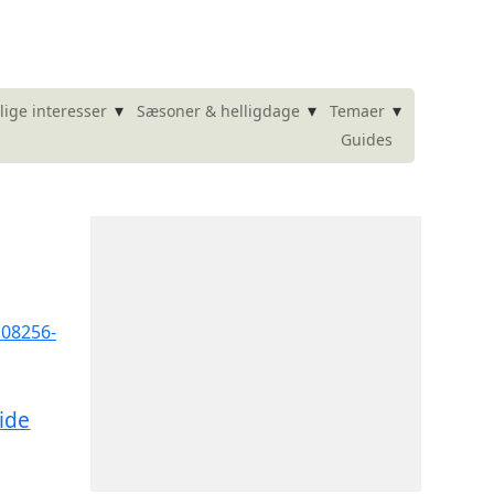
▾
▾
▾
lige interesser
Sæsoner & helligdage
Temaer
Guides
ide