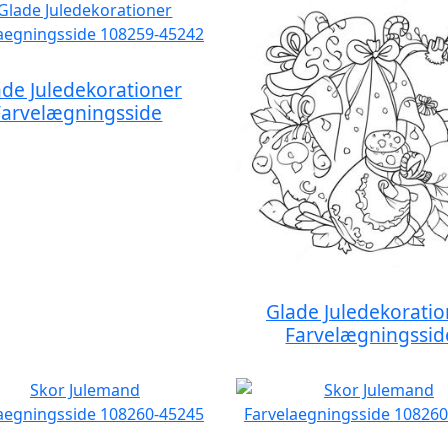
ade Juledekorationer
Farvelægningsside
Glade Juledekoratio
Farvelægningssid