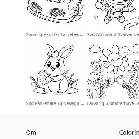
Sonic Speedster Farvelægningsside
Sød Påskehare Farvelægningsside
Om
Colori