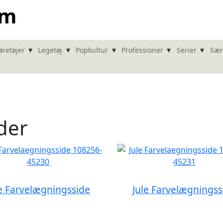
om
▾
▾
▾
▾
▾
øretøjer
Legetøj
Popkultur
Professioner
Serier
Sær
der
le Farvelægningsside
Jule Farvelægningss