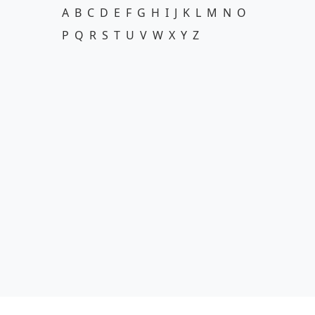
A
B
C
D
E
F
G
H
I
J
K
L
M
N
O
P
Q
R
S
T
U
V
W
X
Y
Z