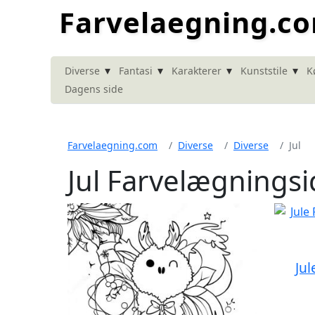
Farvelaegning.c
▾
▾
▾
▾
Diverse
Fantasi
Karakterer
Kunststile
K
Dagens side
Farvelaegning.com
Diverse
Diverse
Jul
Jul Farvelægningsi
Ju