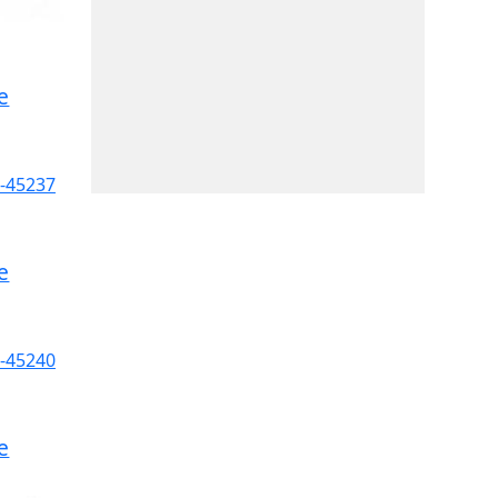
e
e
e