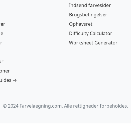
Indsend farvesider
Brugsbetingelser
rer
Ophavsret
le
Difficulty Calculator
r
Worksheet Generator
ur
ioner
guides →
© 2024 Farvelaegning.com. Alle rettigheder forbeholdes.