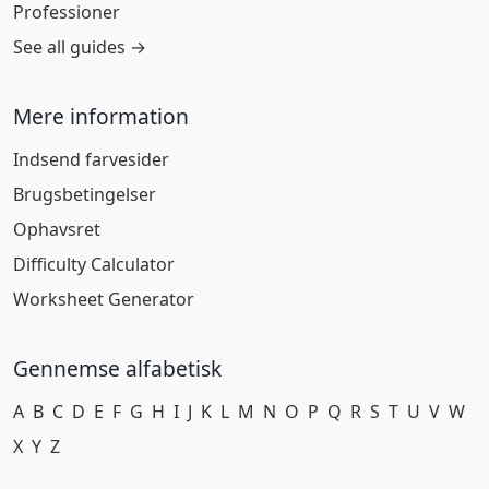
Professioner
See all guides →
Mere information
Indsend farvesider
Brugsbetingelser
Ophavsret
Difficulty Calculator
Worksheet Generator
Gennemse alfabetisk
A
B
C
D
E
F
G
H
I
J
K
L
M
N
O
P
Q
R
S
T
U
V
W
X
Y
Z