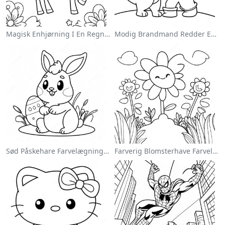
Magisk Enhjørning I En Regnbue Farvelægningsside
Modig Brandmand Redder En Kat Farvelægningsside
Sød Påskehare Farvelægningsside
Farverig Blomsterhave Farvelægningsside