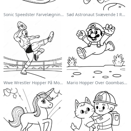
Sonic Speedster Farvelægningsside
Sød Astronaut Svævende I Rummet Farvelægningsside
Wwe Wrestler Hopper På Modstander Farvelægningsside
Mario Hopper Over Goombas Farvelægningsside