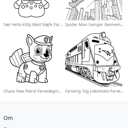
Sød Hello Kitty Med Sløjfe Farvelægningsside
Spider Man Svinger Gennem Byen Farvelægningsside
Chase Paw Patrol Farvelægningsside
Farverig Tog Lokomotiv Farvelægningsside
Om