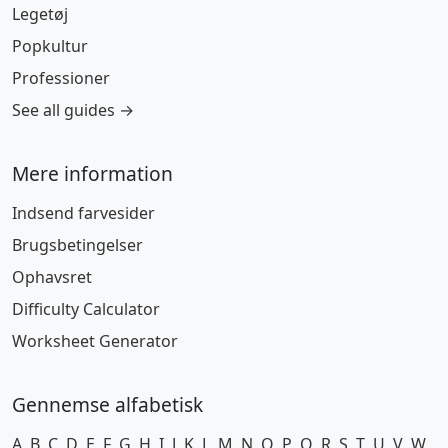
Legetøj
Popkultur
Professioner
See all guides →
Mere information
Indsend farvesider
Brugsbetingelser
Ophavsret
Difficulty Calculator
Worksheet Generator
Gennemse alfabetisk
A
B
C
D
E
F
G
H
I
J
K
L
M
N
O
P
Q
R
S
T
U
V
W