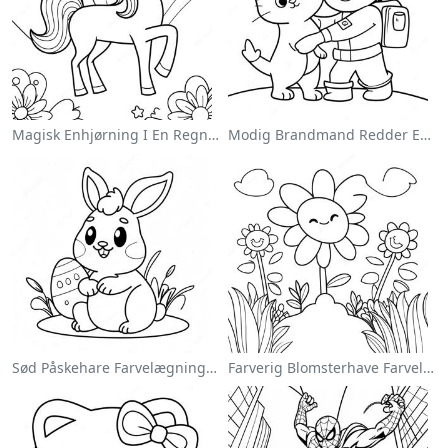
Magisk Enhjørning I En Regnbue Farvelægningsside
Modig Brandmand Redder En Kat Farvelægningsside
Sød Påskehare Farvelægningsside
Farverig Blomsterhave Farvelægningsside