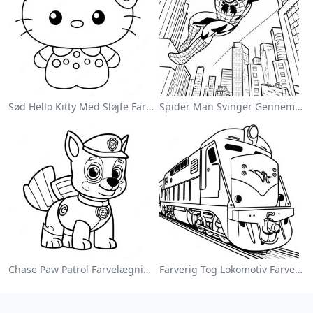
Sød Hello Kitty Med Sløjfe Farvelægningsside
Spider Man Svinger Gennem Byen Farvelægningsside
Chase Paw Patrol Farvelægningsside
Farverig Tog Lokomotiv Farvelægningsside