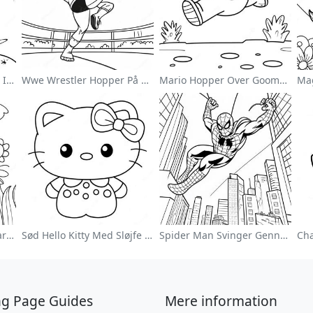
Sød Astronaut Svævende I Rummet Farvelægningsside
Wwe Wrestler Hopper På Modstander Farvelægningsside
Mario Hopper Over Goombas Farvelægningsside
Farverig Blomsterhave Farvelægningsside
Sød Hello Kitty Med Sløjfe Farvelægningsside
Spider Man Svinger Gennem Byen Farvelægningsside
ng Page Guides
Mere information