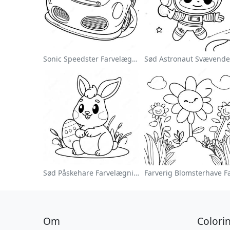
Sonic Speedster Farvelægningsside
Sød Påskehare Farvelægningsside
Om
Colori