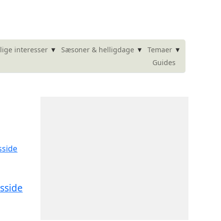
▾
▾
▾
lige interesser
Sæsoner & helligdage
Temaer
Guides
sside