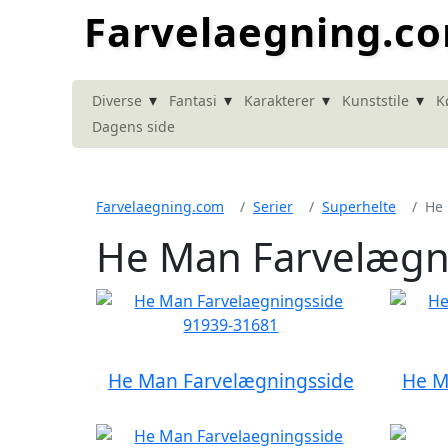
Farvelaegning.c
▾
▾
▾
▾
Diverse
Fantasi
Karakterer
Kunststile
K
Dagens side
Farvelaegning.com
Serier
Superhelte
He
He Man Farvelægn
He Man Farvelægningsside
He M