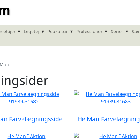
om
▾
▾
▾
▾
▾
øretøjer
Legetøj
Popkultur
Professioner
Serier
Sær
 Man
ingsider
an Farvelægningsside
He Man Farvelægning