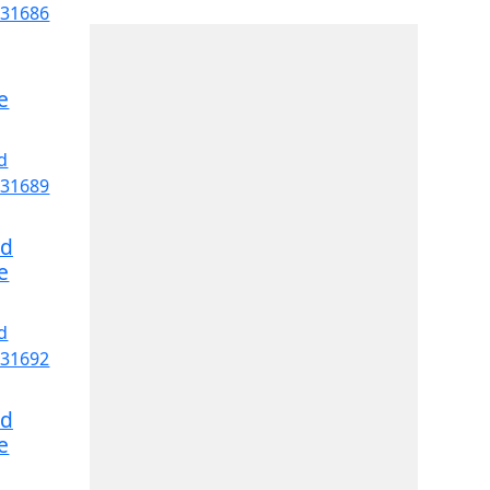
e
rd
e
rd
e