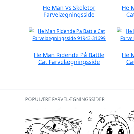
He Man Vs Skeletor
He M
Farvelægningsside
Ca
He Man Ridende På Battle
He M
Cat Farvelægningsside
Ca
POPULÆRE FARVELÆGNINGSSIDER