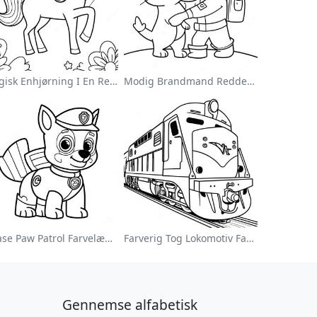
Magisk Enhjørning I En Regnbue Farvelægningsside
Modig Brandmand Redder En Kat Farvelægningsside
Chase Paw Patrol Farvelægningsside
Farverig Tog Lokomotiv Farvelægningsside
Gennemse alfabetisk