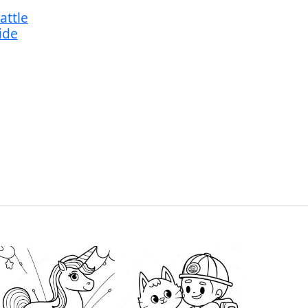
attle
ide