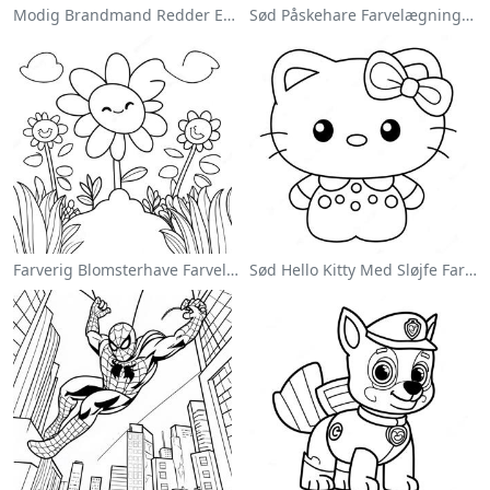
Modig Brandmand Redder En Kat Farvelægningsside
Sød Påskehare Farvelægningsside
Farverig Blomsterhave Farvelægningsside
Sød Hello Kitty Med Sløjfe Farvelægningsside