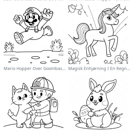
Mario Hopper Over Goombas Farvelægningsside
Magisk Enhjørning I En Regnbue Farvelægningsside