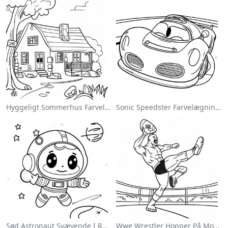
Hyggeligt Sommerhus Farvelægningsside
Sonic Speedster Farvelægningsside
Sød Astronaut Svævende I Rummet Farvelægningsside
Wwe Wrestler Hopper På Modstander Farvelægningsside