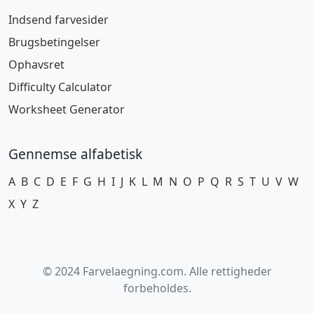
Indsend farvesider
Brugsbetingelser
Ophavsret
Difficulty Calculator
Worksheet Generator
Gennemse alfabetisk
A
B
C
D
E
F
G
H
I
J
K
L
M
N
O
P
Q
R
S
T
U
V
W
X
Y
Z
© 2024 Farvelaegning.com. Alle rettigheder
forbeholdes.