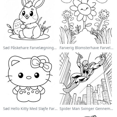
Sød Påskehare Farvelægningsside
Farverig Blomsterhave Farvelægningsside
Sød Hello Kitty Med Sløjfe Farvelægningsside
Spider Man Svinger Gennem Byen Farvelægningsside