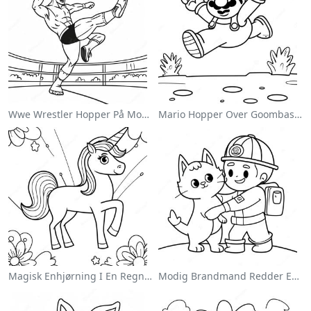
Wwe Wrestler Hopper På Modstander Farvelægningsside
Mario Hopper Over Goombas Farvelægningsside
Magisk Enhjørning I En Regnbue Farvelægningsside
Modig Brandmand Redder En Kat Farvelægningsside