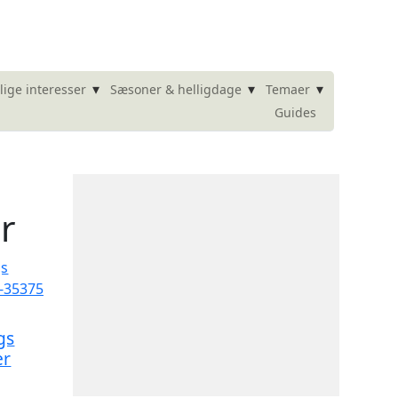
▾
▾
▾
lige interesser
Sæsoner & helligdage
Temaer
Guides
r
gs
er