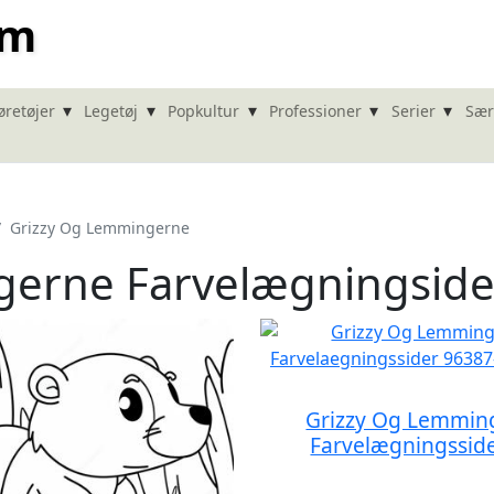
om
▾
▾
▾
▾
▾
øretøjer
Legetøj
Popkultur
Professioner
Serier
Sær
Grizzy Og Lemmingerne
gerne Farvelægningside
Grizzy Og Lemmin
Farvelægningssid