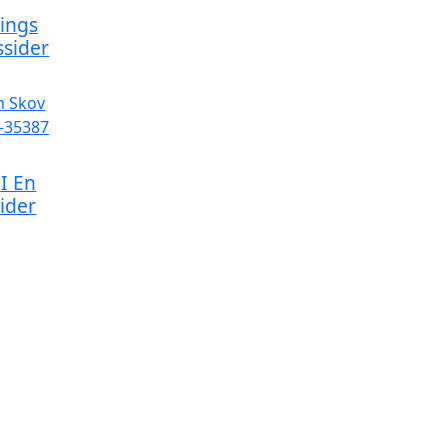
ings
ssider
I En
ider