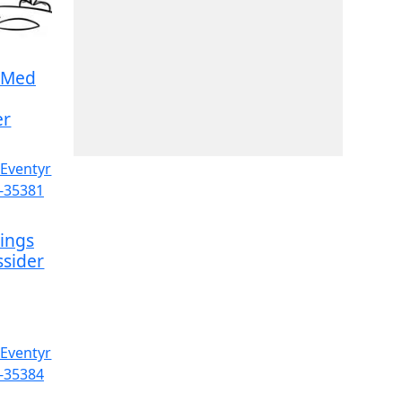
r Med
er
ings
ssider