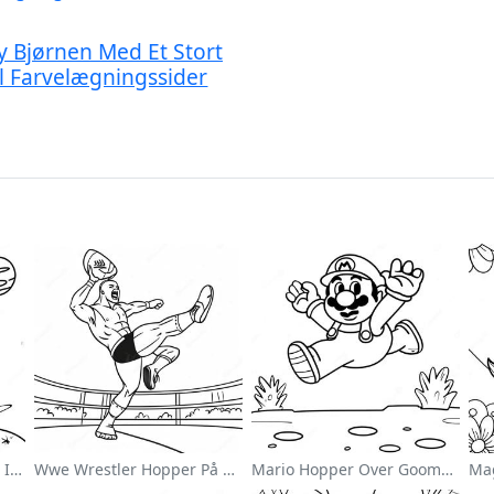
y Bjørnen Med Et Stort
l Farvelægningssider
Sød Astronaut Svævende I Rummet Farvelægningsside
Wwe Wrestler Hopper På Modstander Farvelægningsside
Mario Hopper Over Goombas Farvelægningsside