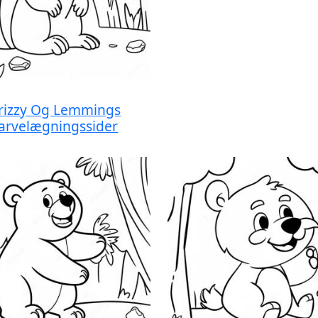
rizzy Og Lemmings
arvelægningssider