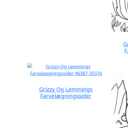
G
F
Grizzy Og Lemmings
Farvelægningssider