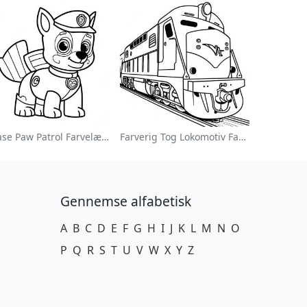
Chase Paw Patrol Farvelægningsside
Farverig Tog Lokomotiv Farvelægningsside
Gennemse alfabetisk
A
B
C
D
E
F
G
H
I
J
K
L
M
N
O
P
Q
R
S
T
U
V
W
X
Y
Z