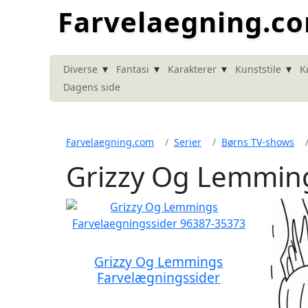
Farvelaegning.c
▾
▾
▾
▾
Diverse
Fantasi
Karakterer
Kunststile
K
Dagens side
Farvelaegning.com
Serier
Børns TV-shows
Grizzy Og Lemmin
Grizzy Og Lemmings
Farvelægningssider