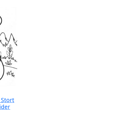
 Stort
ider