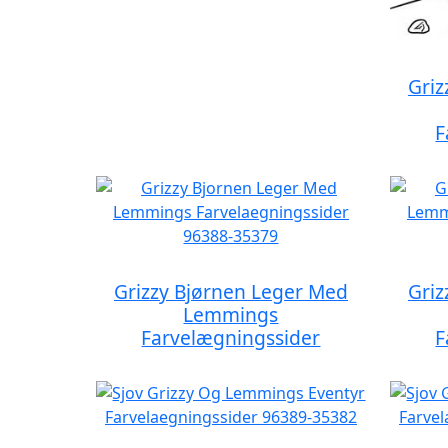
Griz
F
Grizzy Bjørnen Leger Med
Griz
Lemmings
Farvelægningssider
F