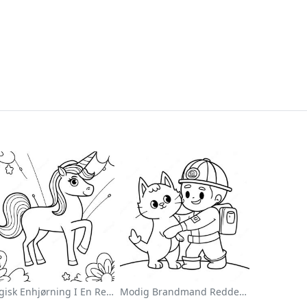
Magisk Enhjørning I En Regnbue Farvelægningsside
Modig Brandmand Redder En Kat Farvelægningsside