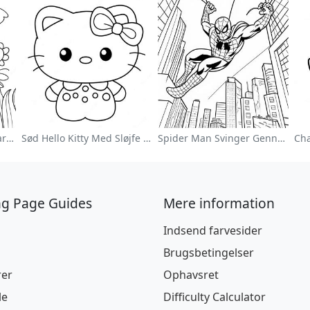
Farverig Blomsterhave Farvelægningsside
Sød Hello Kitty Med Sløjfe Farvelægningsside
Spider Man Svinger Gennem Byen Farvelægningsside
ng Page Guides
Mere information
Indsend farvesider
Brugsbetingelser
rer
Ophavsret
le
Difficulty Calculator