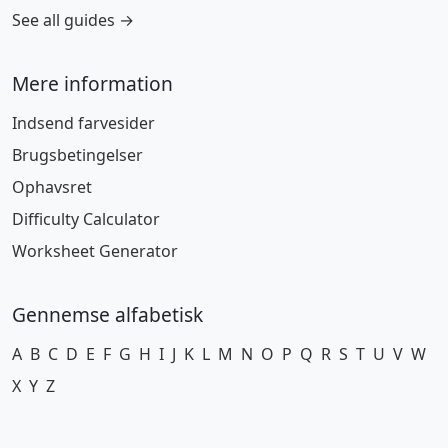
See all guides →
Mere information
Indsend farvesider
Brugsbetingelser
Ophavsret
Difficulty Calculator
Worksheet Generator
Gennemse alfabetisk
A
B
C
D
E
F
G
H
I
J
K
L
M
N
O
P
Q
R
S
T
U
V
W
X
Y
Z