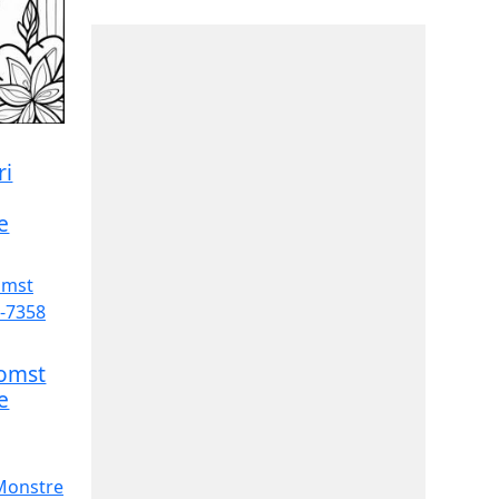
ri
e
lomst
e