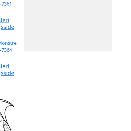
leri
sside
leri
sside