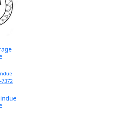
rage
e
Vindue
e