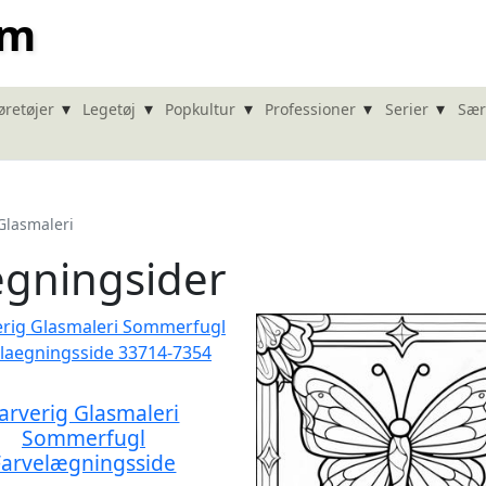
om
▾
▾
▾
▾
▾
øretøjer
Legetøj
Popkultur
Professioner
Serier
Sær
Glasmaleri
ægningsider
arverig Glasmaleri
Sommerfugl
Farvelægningsside