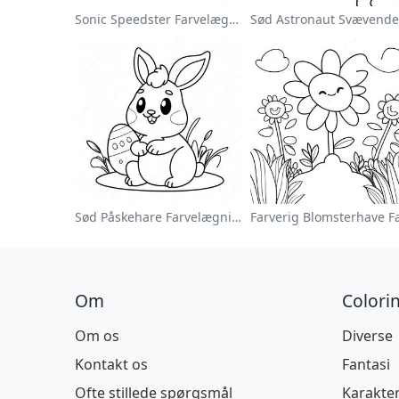
Sonic Speedster Farvelægningsside
Sød Påskehare Farvelægningsside
Om
Colori
Om os
Diverse
Kontakt os
Fantasi
Ofte stillede spørgsmål
Karakte