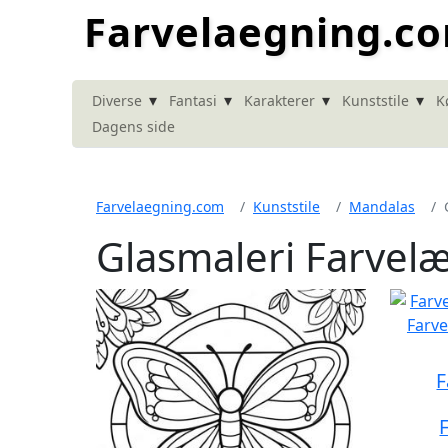
Farvelaegning.c
▾
▾
▾
▾
Diverse
Fantasi
Karakterer
Kunststile
K
Dagens side
Farvelaegning.com
Kunststile
Mandalas
Glasmaleri Farvel
F