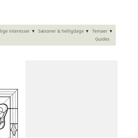
▾
▾
▾
lige interesser
Sæsoner & helligdage
Temaer
Guides