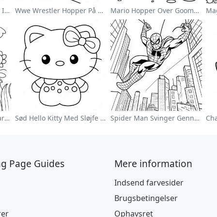
Sød Astronaut Svævende I Rummet Farvelægningsside
Wwe Wrestler Hopper På Modstander Farvelægningsside
Mario Hopper Over Goombas Farvelægningsside
Farverig Blomsterhave Farvelægningsside
Sød Hello Kitty Med Sløjfe Farvelægningsside
Spider Man Svinger Gennem Byen Farvelægningsside
ng Page Guides
Mere information
Indsend farvesider
Brugsbetingelser
rer
Ophavsret