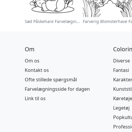
Sød Påskehare Farvelægningsside
Om
Colori
Om os
Diverse
Kontakt os
Fantasi
Ofte stillede spørgsmål
Karakte
Farvelægningsside for dagen
Kunststi
Link til os
Køretøje
Legetøj
Popkult
Profess