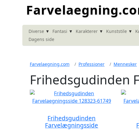
Farvelaegning.c
▾
▾
▾
▾
Diverse
Fantasi
Karakterer
Kunststile
K
Dagens side
Farvelaegning.com
Professioner
Mennesker
Frihedsgudinden 
Frihedsgudinden
Farvelægningsside