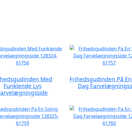
ihedsgudinden Med
Frihedsgudinden På En 
Funklende Lys
Dag Farvelægningss
Farvelægningsside