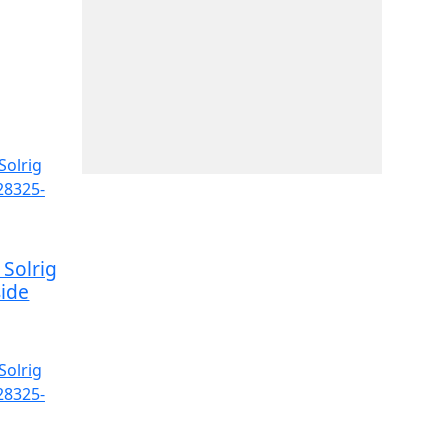
Solrig
ide