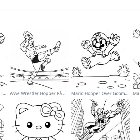
Sød Astronaut Svævende I Rummet Farvelægningsside
Wwe Wrestler Hopper På Modstander Farvelægningsside
Mario Hopper Over Goombas Farvelægningsside