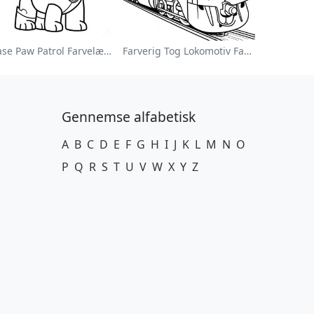
Chase Paw Patrol Farvelægningsside
Farverig Tog Lokomotiv Farvelægningsside
Gennemse alfabetisk
A
B
C
D
E
F
G
H
I
J
K
L
M
N
O
P
Q
R
S
T
U
V
W
X
Y
Z