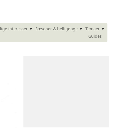
▾
▾
▾
lige interesser
Sæsoner & helligdage
Temaer
Guides