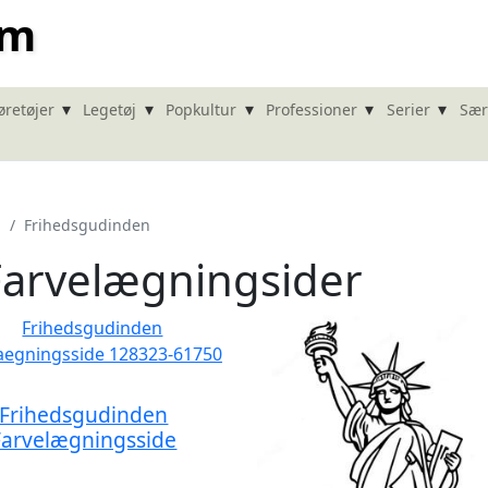
om
▾
▾
▾
▾
▾
øretøjer
Legetøj
Popkultur
Professioner
Serier
Sær
Frihedsgudinden
Farvelægningsider
Frihedsgudinden
Farvelægningsside