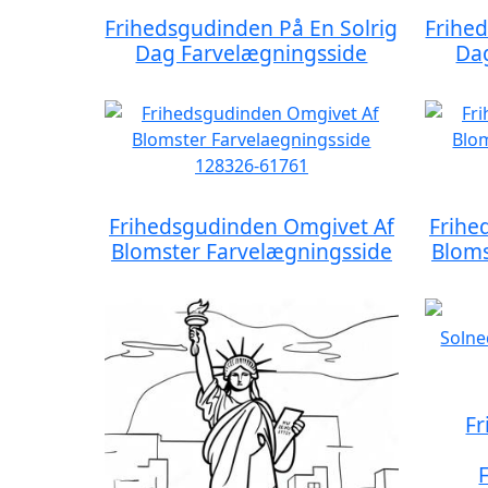
Frihedsgudinden På En Solrig
Frihe
Dag Farvelægningsside
Da
Frihedsgudinden Omgivet Af
Frihe
Blomster Farvelægningsside
Bloms
Fr