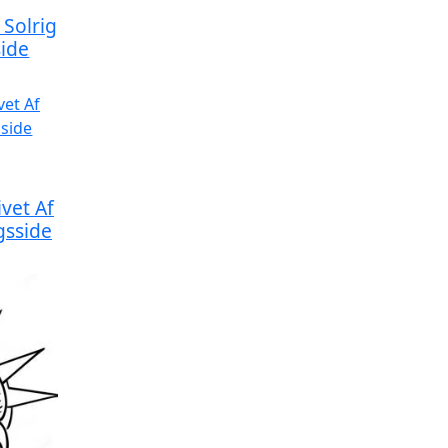
Solrig
ide
vet Af
gsside