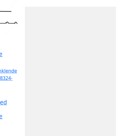
n
e
Med
e