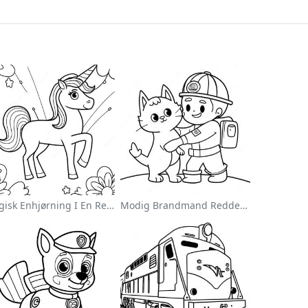
Magisk Enhjørning I En Regnbue Farvelægningsside
Modig Brandmand Redder En Kat Farvelægningsside