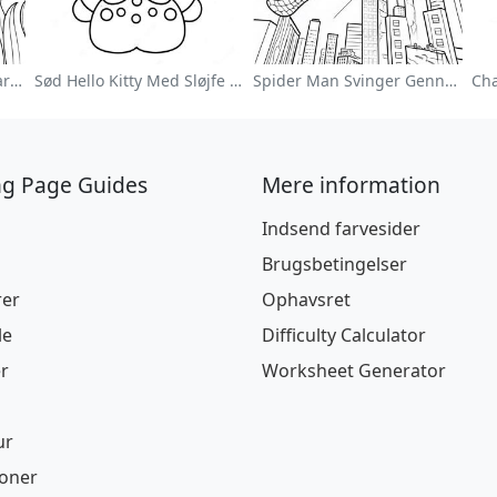
Farverig Blomsterhave Farvelægningsside
Sød Hello Kitty Med Sløjfe Farvelægningsside
Spider Man Svinger Gennem Byen Farvelægningsside
ng Page Guides
Mere information
Indsend farvesider
Brugsbetingelser
rer
Ophavsret
le
Difficulty Calculator
r
Worksheet Generator
ur
ioner