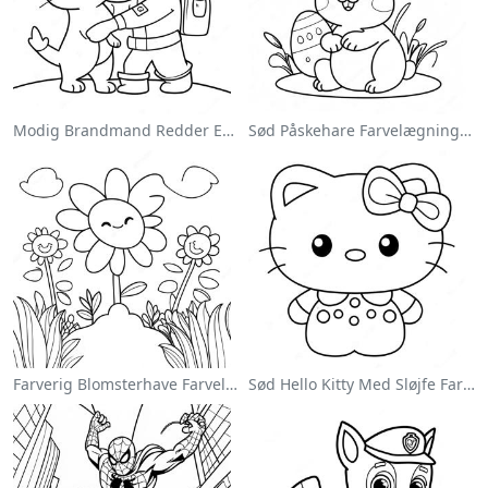
Modig Brandmand Redder En Kat Farvelægningsside
Sød Påskehare Farvelægningsside
Farverig Blomsterhave Farvelægningsside
Sød Hello Kitty Med Sløjfe Farvelægningsside