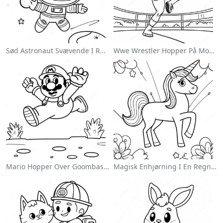
Sød Astronaut Svævende I Rummet Farvelægningsside
Wwe Wrestler Hopper På Modstander Farvelægningsside
Mario Hopper Over Goombas Farvelægningsside
Magisk Enhjørning I En Regnbue Farvelægningsside