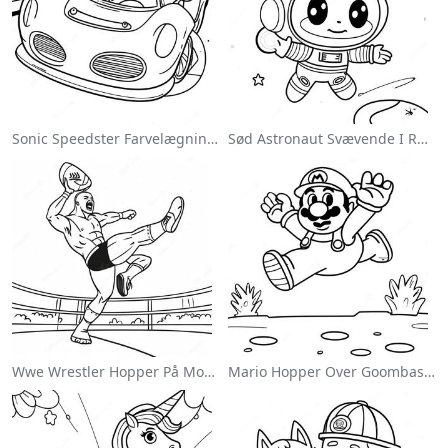
Sonic Speedster Farvelægningsside
Sød Astronaut Svævende I Rummet Farvelægningsside
Wwe Wrestler Hopper På Modstander Farvelægningsside
Mario Hopper Over Goombas Farvelægningsside