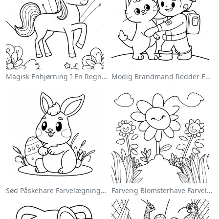
Magisk Enhjørning I En Regnbue Farvelægningsside
Modig Brandmand Redder En Kat Farvelægningsside
Sød Påskehare Farvelægningsside
Farverig Blomsterhave Farvelægningsside