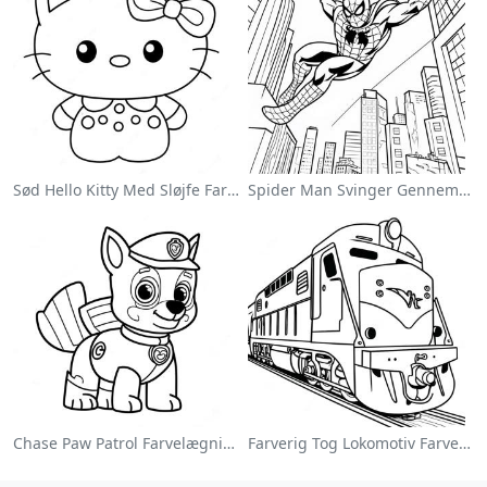
Sød Hello Kitty Med Sløjfe Farvelægningsside
Spider Man Svinger Gennem Byen Farvelægningsside
Chase Paw Patrol Farvelægningsside
Farverig Tog Lokomotiv Farvelægningsside