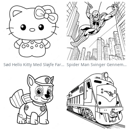
Sød Hello Kitty Med Sløjfe Farvelægningsside
Spider Man Svinger Gennem Byen Farvelægningsside