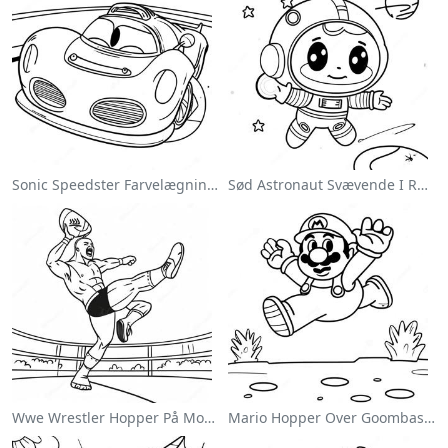
Sonic Speedster Farvelægningsside
Sød Astronaut Svævende I Rummet Farvelægningsside
Wwe Wrestler Hopper På Modstander Farvelægningsside
Mario Hopper Over Goombas Farvelægningsside