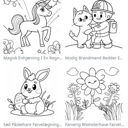
Magisk Enhjørning I En Regnbue Farvelægningsside
Modig Brandmand Redder En Kat Farvelægningsside
Sød Påskehare Farvelægningsside
Farverig Blomsterhave Farvelægningsside