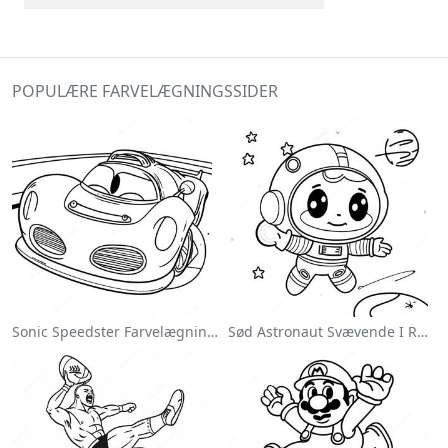
POPULÆRE FARVELÆGNINGSSIDER
Sonic Speedster Farvelægningsside
Sød Astronaut Svævende I Rummet Farvelægningsside