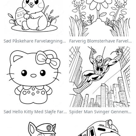
Sød Påskehare Farvelægningsside
Farverig Blomsterhave Farvelægningsside
Sød Hello Kitty Med Sløjfe Farvelægningsside
Spider Man Svinger Gennem Byen Farvelægningsside