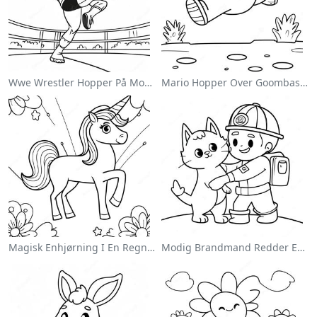
Wwe Wrestler Hopper På Modstander Farvelægningsside
Mario Hopper Over Goombas Farvelægningsside
Magisk Enhjørning I En Regnbue Farvelægningsside
Modig Brandmand Redder En Kat Farvelægningsside