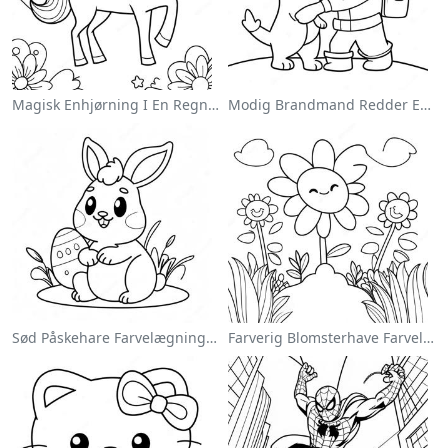
Magisk Enhjørning I En Regnbue Farvelægningsside
Modig Brandmand Redder En Kat Farvelægningsside
Sød Påskehare Farvelægningsside
Farverig Blomsterhave Farvelægningsside