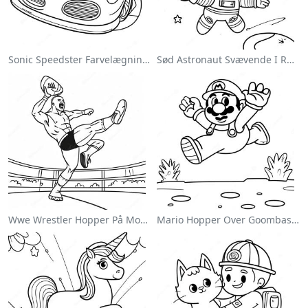
Sonic Speedster Farvelægningsside
Sød Astronaut Svævende I Rummet Farvelægningsside
Wwe Wrestler Hopper På Modstander Farvelægningsside
Mario Hopper Over Goombas Farvelægningsside