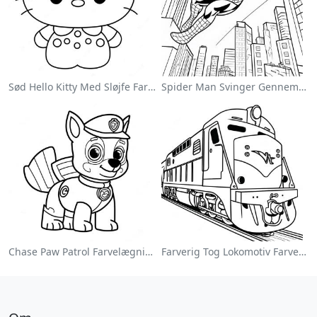
Sød Hello Kitty Med Sløjfe Farvelægningsside
Spider Man Svinger Gennem Byen Farvelægningsside
Chase Paw Patrol Farvelægningsside
Farverig Tog Lokomotiv Farvelægningsside