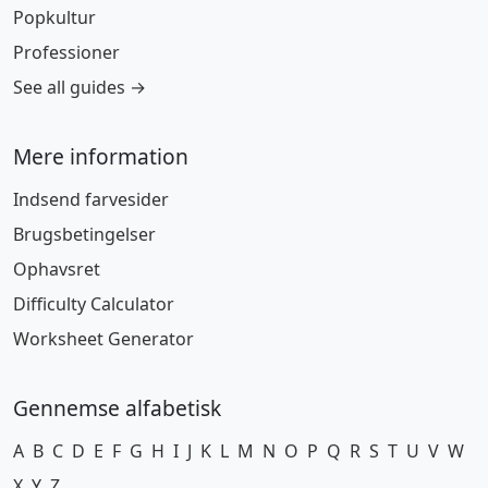
Popkultur
Professioner
See all guides →
Mere information
Indsend farvesider
Brugsbetingelser
Ophavsret
Difficulty Calculator
Worksheet Generator
Gennemse alfabetisk
A
B
C
D
E
F
G
H
I
J
K
L
M
N
O
P
Q
R
S
T
U
V
W
X
Y
Z