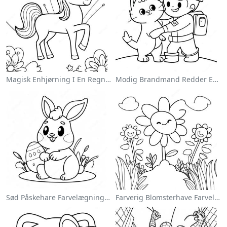
Magisk Enhjørning I En Regnbue Farvelægningsside
Modig Brandmand Redder En Kat Farvelægningsside
Sød Påskehare Farvelægningsside
Farverig Blomsterhave Farvelægningsside