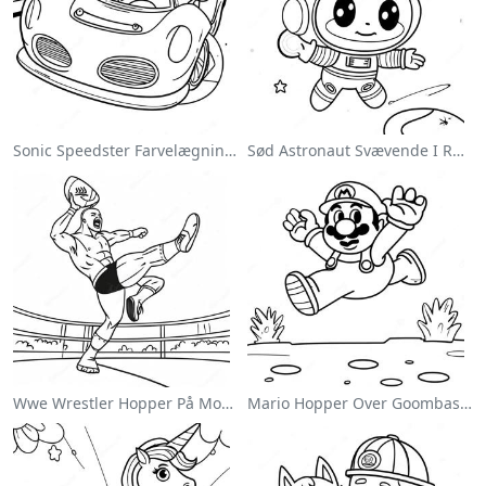
Sonic Speedster Farvelægningsside
Sød Astronaut Svævende I Rummet Farvelægningsside
Wwe Wrestler Hopper På Modstander Farvelægningsside
Mario Hopper Over Goombas Farvelægningsside