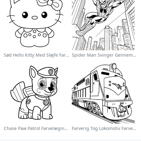
Sød Hello Kitty Med Sløjfe Farvelægningsside
Spider Man Svinger Gennem Byen Farvelægningsside
Chase Paw Patrol Farvelægningsside
Farverig Tog Lokomotiv Farvelægningsside