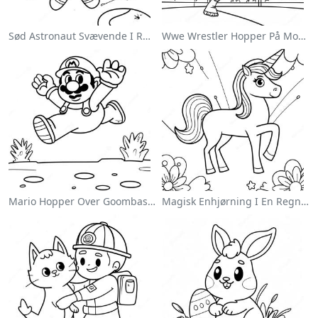
Sød Astronaut Svævende I Rummet Farvelægningsside
Wwe Wrestler Hopper På Modstander Farvelægningsside
Mario Hopper Over Goombas Farvelægningsside
Magisk Enhjørning I En Regnbue Farvelægningsside