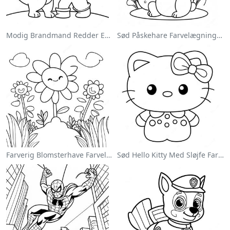
Modig Brandmand Redder En Kat Farvelægningsside
Sød Påskehare Farvelægningsside
Farverig Blomsterhave Farvelægningsside
Sød Hello Kitty Med Sløjfe Farvelægningsside