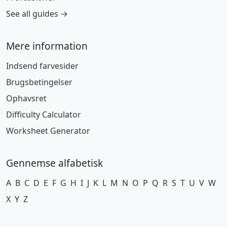
See all guides →
Mere information
Indsend farvesider
Brugsbetingelser
Ophavsret
Difficulty Calculator
Worksheet Generator
Gennemse alfabetisk
A
B
C
D
E
F
G
H
I
J
K
L
M
N
O
P
Q
R
S
T
U
V
W
X
Y
Z