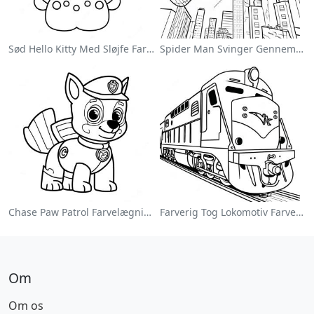
Sød Hello Kitty Med Sløjfe Farvelægningsside
Spider Man Svinger Gennem Byen Farvelægningsside
Chase Paw Patrol Farvelægningsside
Farverig Tog Lokomotiv Farvelægningsside
Om
Om os