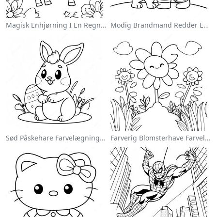
Magisk Enhjørning I En Regnbue Farvelægningsside
Modig Brandmand Redder En Kat Farvelægningsside
Sød Påskehare Farvelægningsside
Farverig Blomsterhave Farvelægningsside