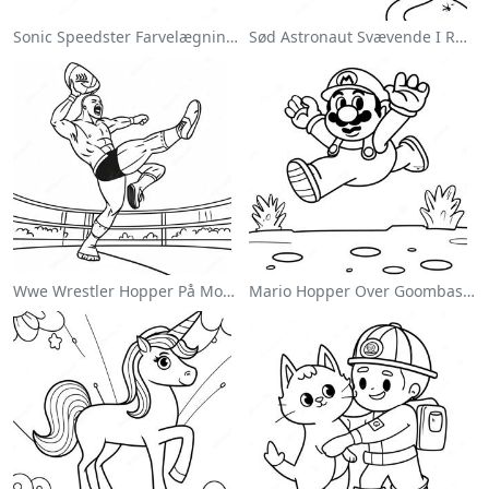
Sonic Speedster Farvelægningsside
Sød Astronaut Svævende I Rummet Farvelægningsside
Wwe Wrestler Hopper På Modstander Farvelægningsside
Mario Hopper Over Goombas Farvelægningsside