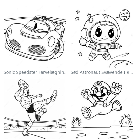
Sonic Speedster Farvelægningsside
Sød Astronaut Svævende I Rummet Farvelægningsside