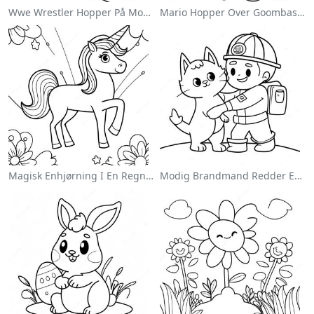
Wwe Wrestler Hopper På Modstander Farvelægningsside
Mario Hopper Over Goombas Farvelægningsside
Magisk Enhjørning I En Regnbue Farvelægningsside
Modig Brandmand Redder En Kat Farvelægningsside