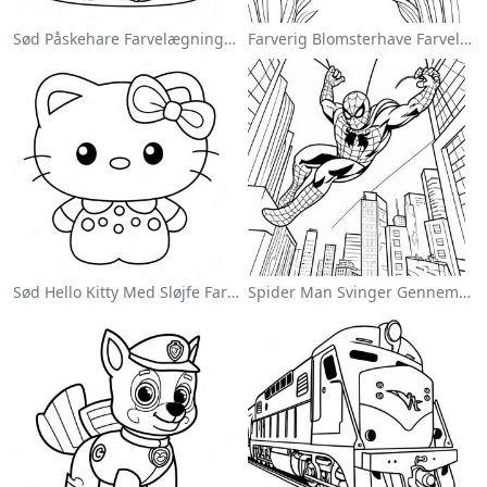
Sød Påskehare Farvelægningsside
Farverig Blomsterhave Farvelægningsside
Sød Hello Kitty Med Sløjfe Farvelægningsside
Spider Man Svinger Gennem Byen Farvelægningsside