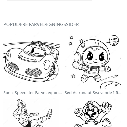
POPULÆRE FARVELÆGNINGSSIDER
Sonic Speedster Farvelægningsside
Sød Astronaut Svævende I Rummet Farvelægningsside