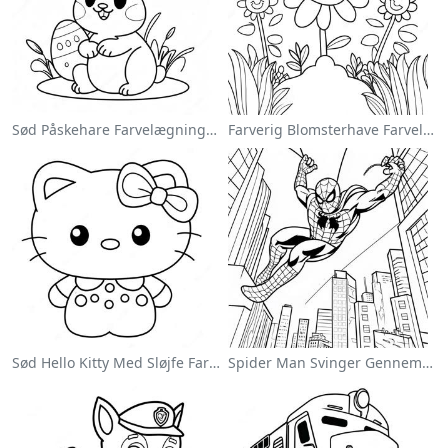
Sød Påskehare Farvelægningsside
Farverig Blomsterhave Farvelægningsside
Sød Hello Kitty Med Sløjfe Farvelægningsside
Spider Man Svinger Gennem Byen Farvelægningsside