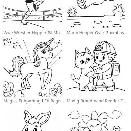
Wwe Wrestler Hopper På Modstander Farvelægningsside
Mario Hopper Over Goombas Farvelægningsside
Magisk Enhjørning I En Regnbue Farvelægningsside
Modig Brandmand Redder En Kat Farvelægningsside