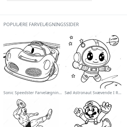
POPULÆRE FARVELÆGNINGSSIDER
Sonic Speedster Farvelægningsside
Sød Astronaut Svævende I Rummet Farvelægningsside