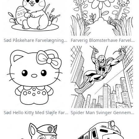
Sød Påskehare Farvelægningsside
Farverig Blomsterhave Farvelægningsside
Sød Hello Kitty Med Sløjfe Farvelægningsside
Spider Man Svinger Gennem Byen Farvelægningsside