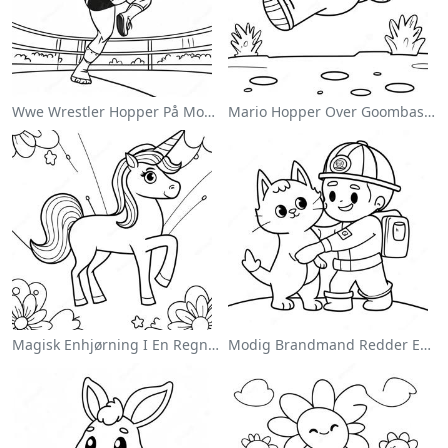
Wwe Wrestler Hopper På Modstander Farvelægningsside
Mario Hopper Over Goombas Farvelægningsside
Magisk Enhjørning I En Regnbue Farvelægningsside
Modig Brandmand Redder En Kat Farvelægningsside