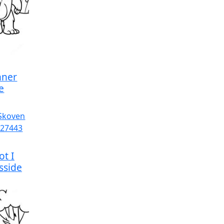
nner
e
t I
sside