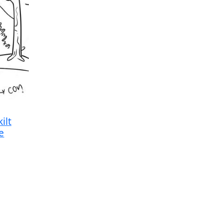
ilt
e