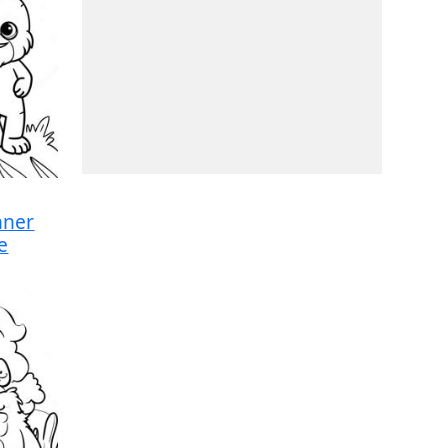
nner
e