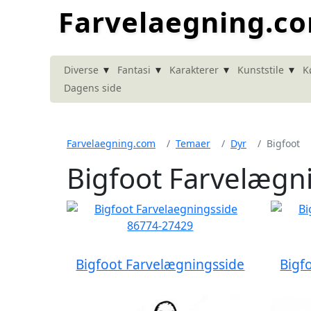
Farvelaegning.c
▾
▾
▾
▾
Diverse
Fantasi
Karakterer
Kunststile
K
Dagens side
Farvelaegning.com
Temaer
Dyr
Bigfoot
Bigfoot Farvelægn
Bigfoot Farvelægningsside
Bigf