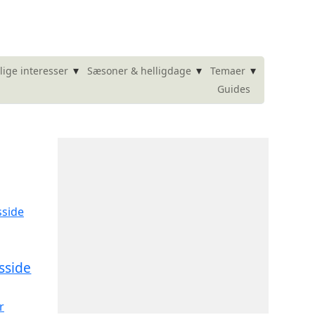
▾
▾
▾
lige interesser
Sæsoner & helligdage
Temaer
Guides
sside