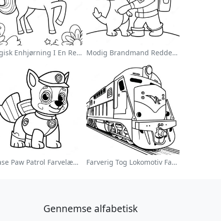
Magisk Enhjørning I En Regnbue Farvelægningsside
Modig Brandmand Redder En Kat Farvelægningsside
Chase Paw Patrol Farvelægningsside
Farverig Tog Lokomotiv Farvelægningsside
Gennemse alfabetisk