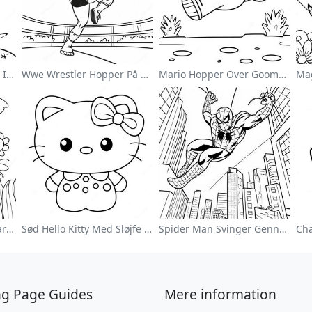
Sød Astronaut Svævende I Rummet Farvelægningsside
Wwe Wrestler Hopper På Modstander Farvelægningsside
Mario Hopper Over Goombas Farvelægningsside
Farverig Blomsterhave Farvelægningsside
Sød Hello Kitty Med Sløjfe Farvelægningsside
Spider Man Svinger Gennem Byen Farvelægningsside
ng Page Guides
Mere information