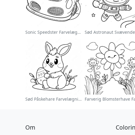
Sonic Speedster Farvelægningsside
Sød Påskehare Farvelægningsside
Om
Colori