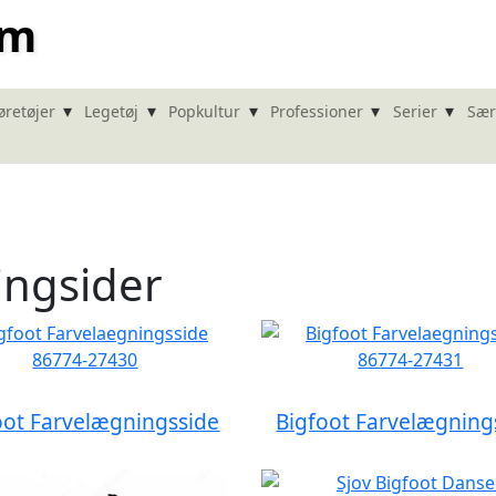
om
▾
▾
▾
▾
▾
øretøjer
Legetøj
Popkultur
Professioner
Serier
Sær
ingsider
oot Farvelægningsside
Bigfoot Farvelægning