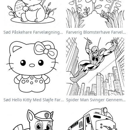
Sød Påskehare Farvelægningsside
Farverig Blomsterhave Farvelægningsside
Sød Hello Kitty Med Sløjfe Farvelægningsside
Spider Man Svinger Gennem Byen Farvelægningsside