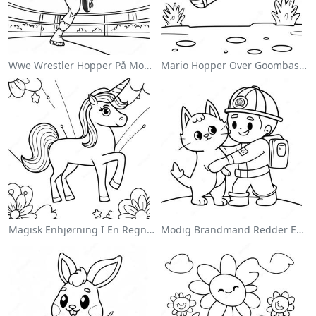
Wwe Wrestler Hopper På Modstander Farvelægningsside
Mario Hopper Over Goombas Farvelægningsside
Magisk Enhjørning I En Regnbue Farvelægningsside
Modig Brandmand Redder En Kat Farvelægningsside