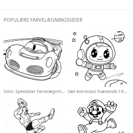
POPULÆRE FARVELÆGNINGSSIDER
Sonic Speedster Farvelægningsside
Sød Astronaut Svævende I Rummet Farvelægningsside