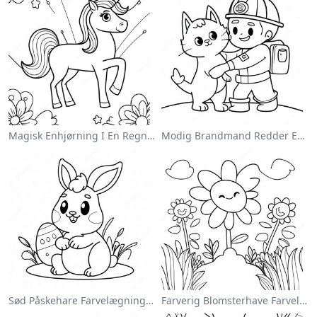
Magisk Enhjørning I En Regnbue Farvelægningsside
Modig Brandmand Redder En Kat Farvelægningsside
Sød Påskehare Farvelægningsside
Farverig Blomsterhave Farvelægningsside