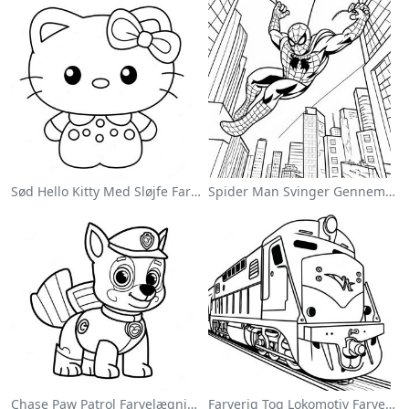
Sød Hello Kitty Med Sløjfe Farvelægningsside
Spider Man Svinger Gennem Byen Farvelægningsside
Chase Paw Patrol Farvelægningsside
Farverig Tog Lokomotiv Farvelægningsside