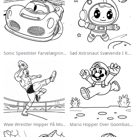
Sonic Speedster Farvelægningsside
Sød Astronaut Svævende I Rummet Farvelægningsside
Wwe Wrestler Hopper På Modstander Farvelægningsside
Mario Hopper Over Goombas Farvelægningsside