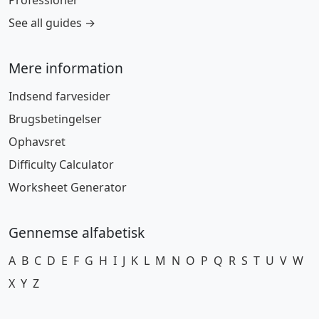
Professioner
See all guides →
Mere information
Indsend farvesider
Brugsbetingelser
Ophavsret
Difficulty Calculator
Worksheet Generator
Gennemse alfabetisk
A
B
C
D
E
F
G
H
I
J
K
L
M
N
O
P
Q
R
S
T
U
V
W
X
Y
Z