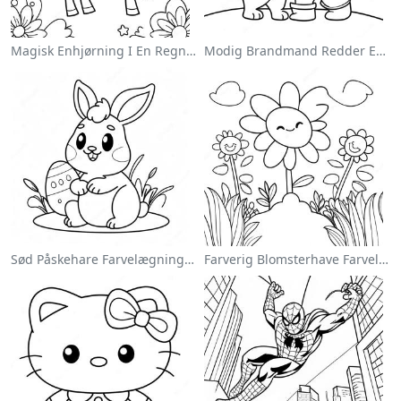
Magisk Enhjørning I En Regnbue Farvelægningsside
Modig Brandmand Redder En Kat Farvelægningsside
Sød Påskehare Farvelægningsside
Farverig Blomsterhave Farvelægningsside