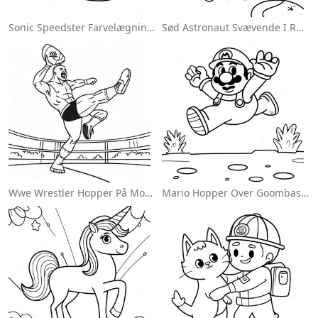
Sonic Speedster Farvelægningsside
Sød Astronaut Svævende I Rummet Farvelægningsside
Wwe Wrestler Hopper På Modstander Farvelægningsside
Mario Hopper Over Goombas Farvelægningsside