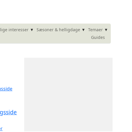
▾
▾
▾
lige interesser
Sæsoner & helligdage
Temaer
Guides
gsside