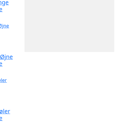
unge
e
 Øjne
e
øler
e