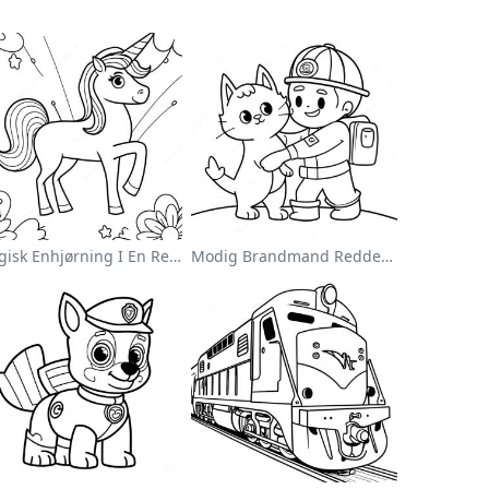
Magisk Enhjørning I En Regnbue Farvelægningsside
Modig Brandmand Redder En Kat Farvelægningsside