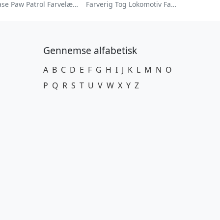
Chase Paw Patrol Farvelægningsside
Farverig Tog Lokomotiv Farvelægningsside
Gennemse alfabetisk
A
B
C
D
E
F
G
H
I
J
K
L
M
N
O
P
Q
R
S
T
U
V
W
X
Y
Z