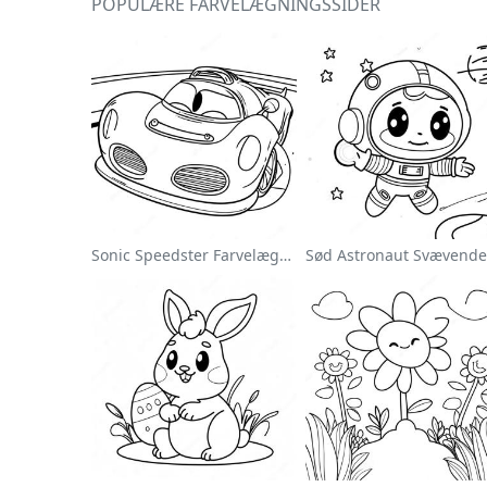
POPULÆRE FARVELÆGNINGSSIDER
Sonic Speedster Farvelægningsside