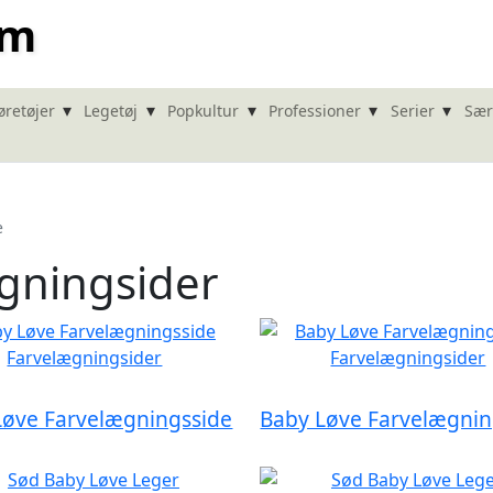
om
▾
▾
▾
▾
▾
øretøjer
Legetøj
Popkultur
Professioner
Serier
Sær
e
gningsider
Løve Farvelægningsside
Baby Løve Farvelægnin