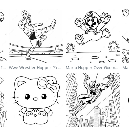
Sød Astronaut Svævende I Rummet Farvelægningsside
Wwe Wrestler Hopper På Modstander Farvelægningsside
Mario Hopper Over Goombas Farvelægningsside