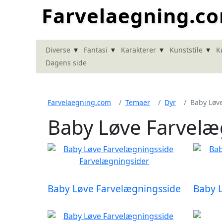
Farvelaegning.c
▾
▾
▾
▾
Diverse
Fantasi
Karakterer
Kunststile
K
Dagens side
Farvelaegning.com
Temaer
Dyr
Baby Løv
Baby Løve Farvelæ
Baby Løve Farvelægningsside
Baby 