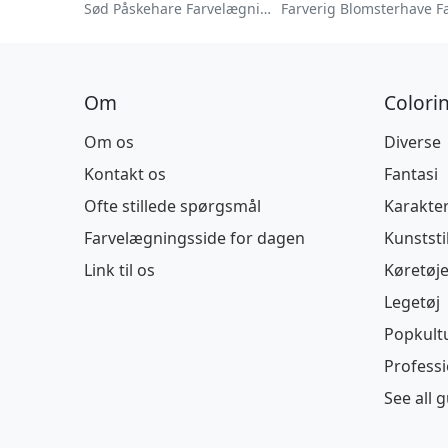
Sød Påskehare Farvelægningsside
Om
Colori
Om os
Diverse
Kontakt os
Fantasi
Ofte stillede spørgsmål
Karakte
Farvelægningsside for dagen
Kunststi
Link til os
Køretøje
Legetøj
Popkult
Profess
See all 