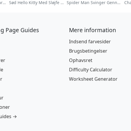
Farverig Blomsterhave Farvelægningsside
Sød Hello Kitty Med Sløjfe Farvelægningsside
Spider Man Svinger Gennem Byen Farvelægningsside
ng Page Guides
Mere information
Indsend farvesider
Brugsbetingelser
rer
Ophavsret
le
Difficulty Calculator
r
Worksheet Generator
ur
ioner
guides →