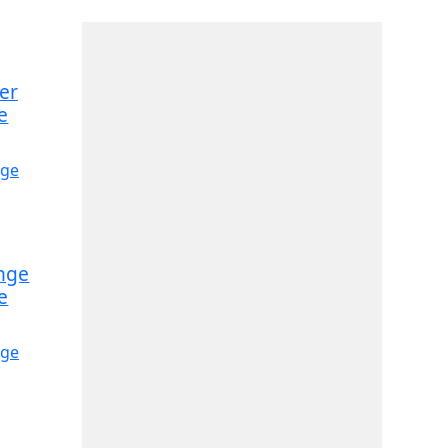
er
e
unge
e