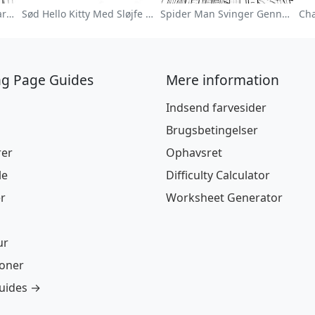
Farverig Blomsterhave Farvelægningsside
Sød Hello Kitty Med Sløjfe Farvelægningsside
Spider Man Svinger Gennem Byen Farvelægningsside
ng Page Guides
Mere information
Indsend farvesider
Brugsbetingelser
rer
Ophavsret
le
Difficulty Calculator
r
Worksheet Generator
ur
ioner
guides →