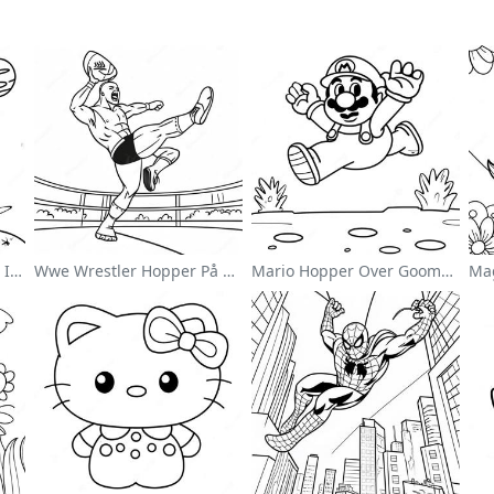
Sød Astronaut Svævende I Rummet Farvelægningsside
Wwe Wrestler Hopper På Modstander Farvelægningsside
Mario Hopper Over Goombas Farvelægningsside