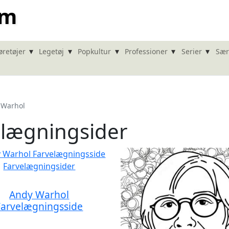
om
▾
▾
▾
▾
▾
øretøjer
Legetøj
Popkultur
Professioner
Serier
Sær
 Warhol
elægningsider
Andy Warhol
Farvelægningsside