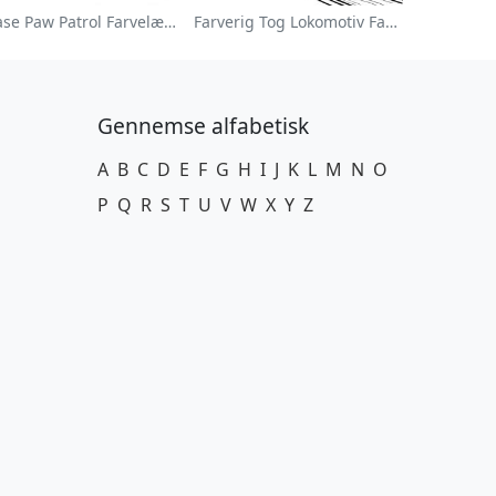
Chase Paw Patrol Farvelægningsside
Farverig Tog Lokomotiv Farvelægningsside
Gennemse alfabetisk
A
B
C
D
E
F
G
H
I
J
K
L
M
N
O
P
Q
R
S
T
U
V
W
X
Y
Z