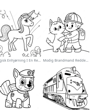
Magisk Enhjørning I En Regnbue Farvelægningsside
Modig Brandmand Redder En Kat Farvelægningsside