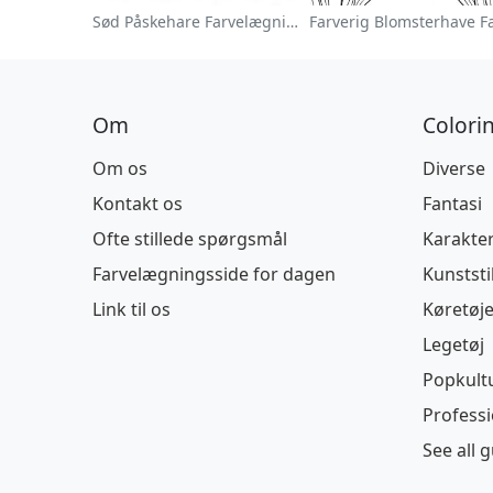
Sød Påskehare Farvelægningsside
Om
Colori
Om os
Diverse
Kontakt os
Fantasi
Ofte stillede spørgsmål
Karakte
Farvelægningsside for dagen
Kunststi
Link til os
Køretøje
Legetøj
Popkult
Profess
See all 