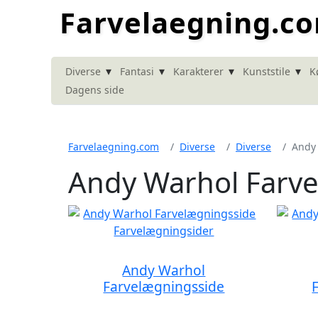
Farvelaegning.c
▾
▾
▾
▾
Diverse
Fantasi
Karakterer
Kunststile
K
Dagens side
Farvelaegning.com
Diverse
Diverse
Andy
Andy Warhol Farv
Andy Warhol
Farvelægningsside