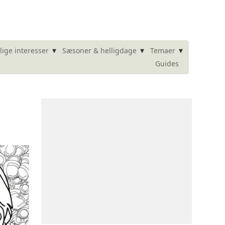
▾
▾
▾
lige interesser
Sæsoner & helligdage
Temaer
Guides