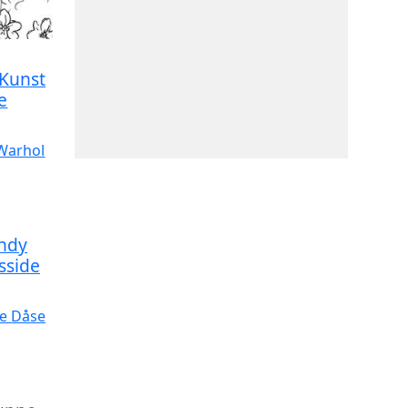
 Kunst
e
Andy
sside