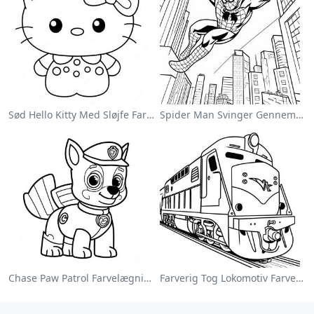
Sød Hello Kitty Med Sløjfe Farvelægningsside
Spider Man Svinger Gennem Byen Farvelægningsside
Chase Paw Patrol Farvelægningsside
Farverig Tog Lokomotiv Farvelægningsside