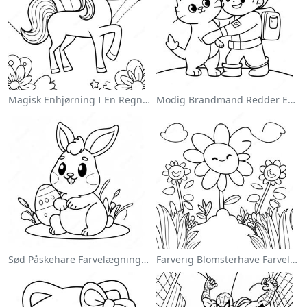
Magisk Enhjørning I En Regnbue Farvelægningsside
Modig Brandmand Redder En Kat Farvelægningsside
Sød Påskehare Farvelægningsside
Farverig Blomsterhave Farvelægningsside