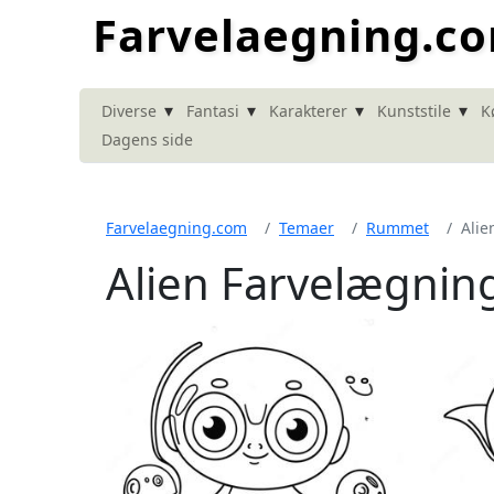
Farvelaegning.c
▾
▾
▾
▾
Diverse
Fantasi
Karakterer
Kunststile
K
Dagens side
Farvelaegning.com
Temaer
Rummet
Alie
Alien Farvelægnin