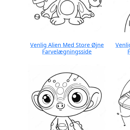
Venlig Alien Med Store Øjne
Venli
Farvelægningsside