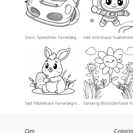
Sonic Speedster Farvelægningsside
Sød Påskehare Farvelægningsside
Om
Colori