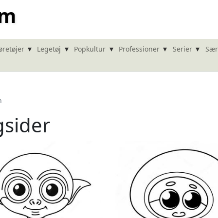
om
▾
▾
▾
▾
▾
øretøjer
Legetøj
Popkultur
Professioner
Serier
Sær
n
gsider