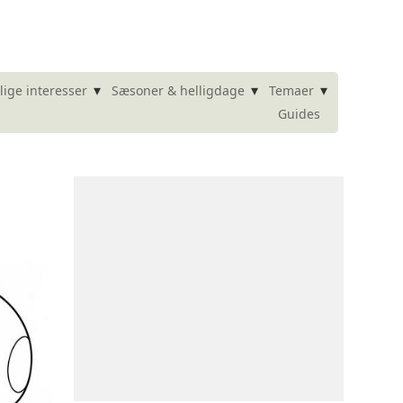
▾
▾
▾
lige interesser
Sæsoner & helligdage
Temaer
Guides