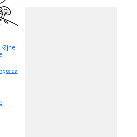
e Øjne
e
e