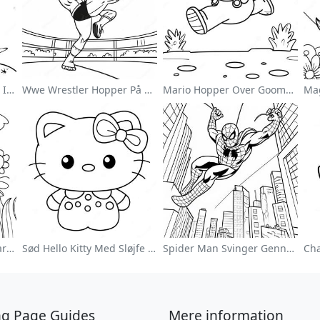
Sød Astronaut Svævende I Rummet Farvelægningsside
Wwe Wrestler Hopper På Modstander Farvelægningsside
Mario Hopper Over Goombas Farvelægningsside
Farverig Blomsterhave Farvelægningsside
Sød Hello Kitty Med Sløjfe Farvelægningsside
Spider Man Svinger Gennem Byen Farvelægningsside
ng Page Guides
Mere information