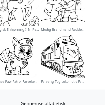
Magisk Enhjørning I En Regnbue Farvelægningsside
Modig Brandmand Redder En Kat Farvelægningsside
Chase Paw Patrol Farvelægningsside
Farverig Tog Lokomotiv Farvelægningsside
Gennemse alfabetisk