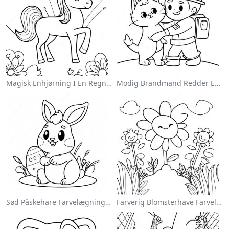
Magisk Enhjørning I En Regnbue Farvelægningsside
Modig Brandmand Redder En Kat Farvelægningsside
Sød Påskehare Farvelægningsside
Farverig Blomsterhave Farvelægningsside