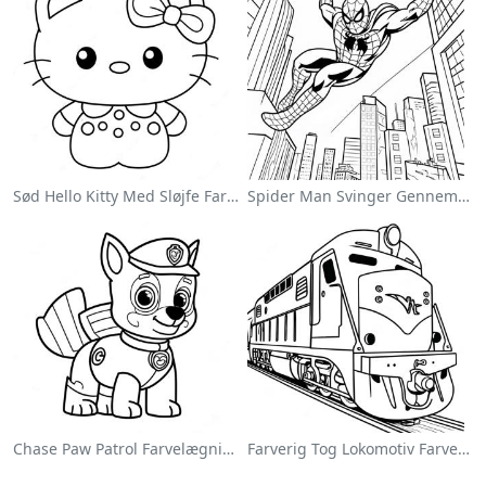
Sød Hello Kitty Med Sløjfe Farvelægningsside
Spider Man Svinger Gennem Byen Farvelægningsside
Chase Paw Patrol Farvelægningsside
Farverig Tog Lokomotiv Farvelægningsside