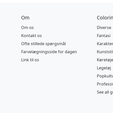
Om
Colori
Om os
Diverse
Kontakt os
Fantasi
Ofte stillede spørgsmål
Karakte
Farvelægningsside for dagen
Kunststi
Link til os
Køretøje
Legetøj
Popkult
Profess
See all 