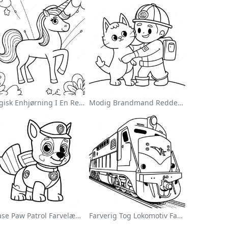
Magisk Enhjørning I En Regnbue Farvelægningsside
Modig Brandmand Redder En Kat Farvelægningsside
Chase Paw Patrol Farvelægningsside
Farverig Tog Lokomotiv Farvelægningsside