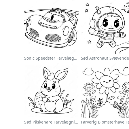
Sonic Speedster Farvelægningsside
Sød Påskehare Farvelægningsside