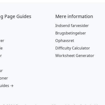
ng Page Guides
Mere information
Indsend farvesider
Brugsbetingelser
rer
Ophavsret
le
Difficulty Calculator
r
Worksheet Generator
ur
ioner
guides →