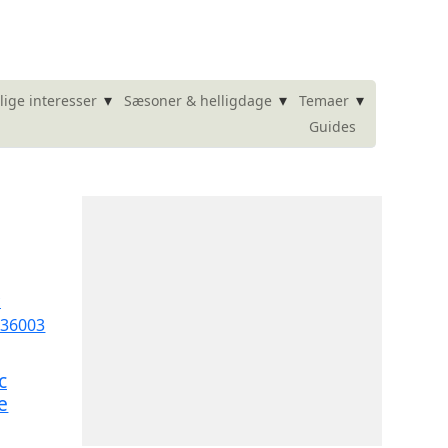
▾
▾
▾
lige interesser
Sæsoner & helligdage
Temaer
Guides
c
e