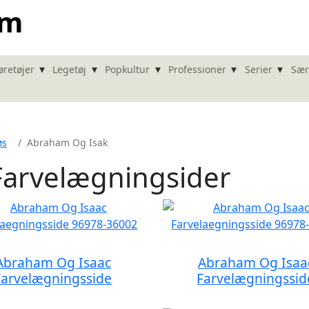
om
▾
▾
▾
▾
▾
øretøjer
Legetøj
Popkultur
Professioner
Serier
Sær
øs
Abraham Og Isak
Farvelægningsider
Abraham Og Isaac
Abraham Og Isaa
Farvelægningsside
Farvelægningssid