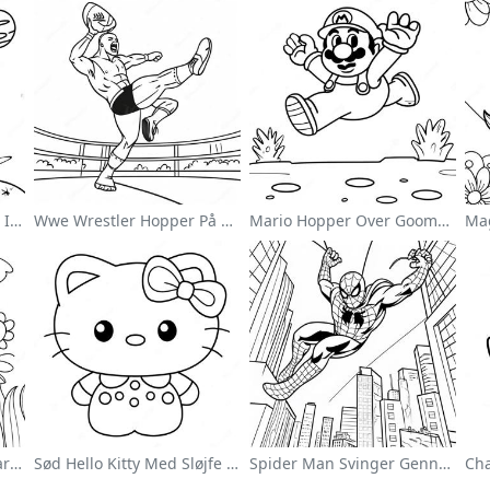
Sød Astronaut Svævende I Rummet Farvelægningsside
Wwe Wrestler Hopper På Modstander Farvelægningsside
Mario Hopper Over Goombas Farvelægningsside
Farverig Blomsterhave Farvelægningsside
Sød Hello Kitty Med Sløjfe Farvelægningsside
Spider Man Svinger Gennem Byen Farvelægningsside