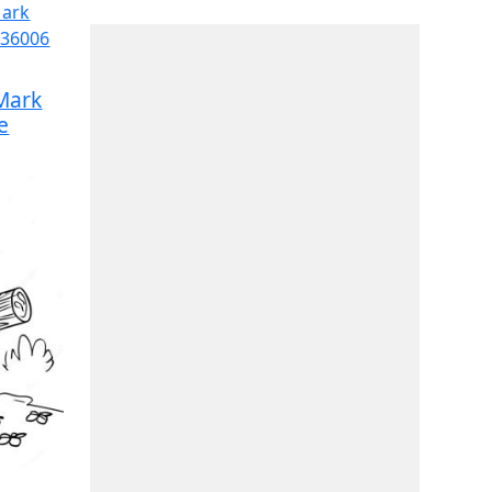
Mark
e