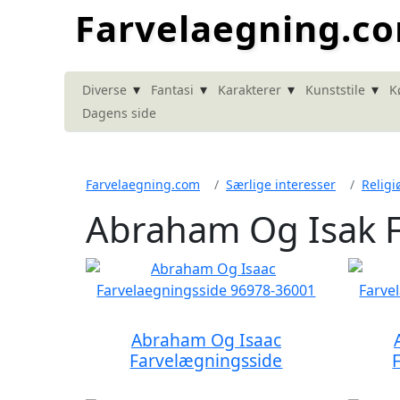
Farvelaegning.c
▾
▾
▾
▾
Diverse
Fantasi
Karakterer
Kunststile
K
Dagens side
Farvelaegning.com
Særlige interesser
Religi
Abraham Og Isak 
Abraham Og Isaac
Farvelægningsside