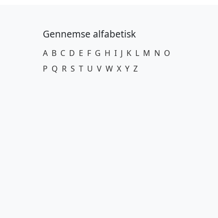
Gennemse alfabetisk
A
B
C
D
E
F
G
H
I
J
K
L
M
N
O
P
Q
R
S
T
U
V
W
X
Y
Z